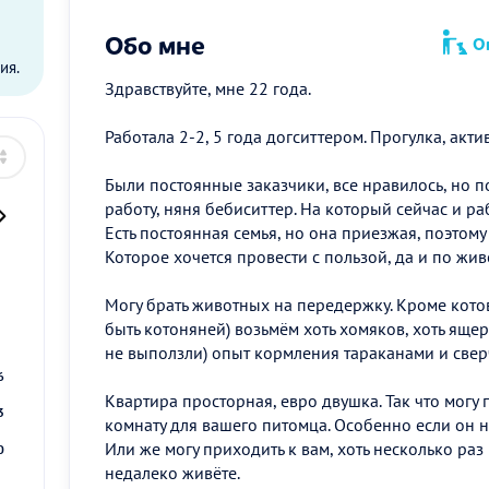
ы
Обо мне
Оп
ия.
Здравствуйте, мне 22 года.
Работала 2-2, 5 года догситтером. Прогулка, актив
Были постоянные заказчики, все нравилось, но п
работу, няня бебиситтер. На который сейчас и ра
Есть постоянная семья, но она приезжая, поэтому
Которое хочется провести с пользой, да и по жи
2
Могу брать животных на передержку. Кроме котов(
быть котоняней) возьмём хоть хомяков, хоть ящер
9
не выползли) опыт кормления тараканами и све
6
Квартира просторная, евро двушка. Так что могу
3
комнату для вашего питомца. Особенно если он н
Или же могу приходить к вам, хоть несколько раз
0
недалеко живёте.