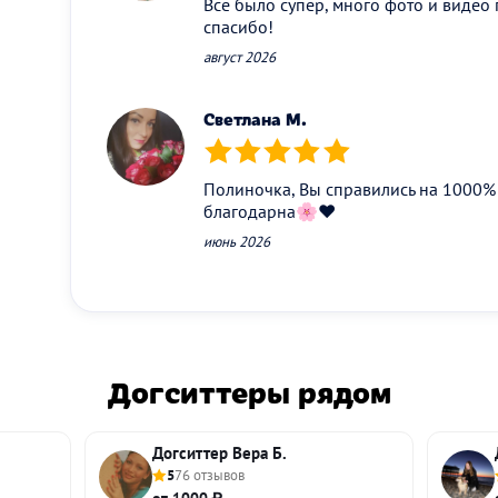
Все было супер, много фото и видео 
спасибо!
август 2026
Светлана М.
(*)
(*)
(*)
(*)
(*)
Полиночка, Вы справились на 1000% 
благодарна🌸❤️
июнь 2026
Догситтеры рядом
Догситтер Вера Б.
5
76 отзывов