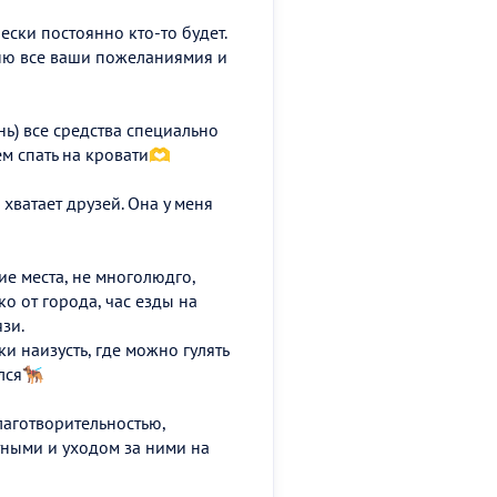
ески постоянно кто-то будет.
лню все ваши пожеланиямия и
ь) все средства специально
м спать на кровати🫶
 хватает друзей. Она у меня
ие места, не многолюдго,
ко от города, час езды на
язи.
ки наизусть, где можно гулять
я🐕‍🦺
лаготворительностью,
отными и уходом за ними на