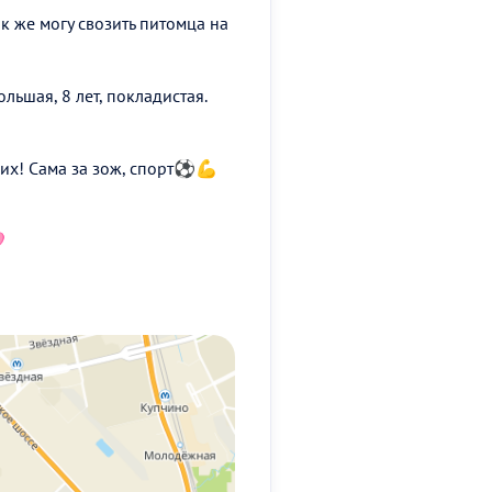
к же могу свозить питомца на
ольшая, 8 лет, покладистая.
ких! Сама за зож, спорт⚽💪
