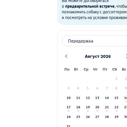
Вы можете договориться
о
предварительной встрече
, чтоб
познакомить собаку с догситтером
и посмотреть на условия проживан
Август 2026
Пн
Вт
Ср
Чт
Пт
Сб
Вс
1
3
4
5
6
7
8
10
11
12
13
14
15
1
17
18
19
20
21
22
2
24
25
26
27
28
29
3
31