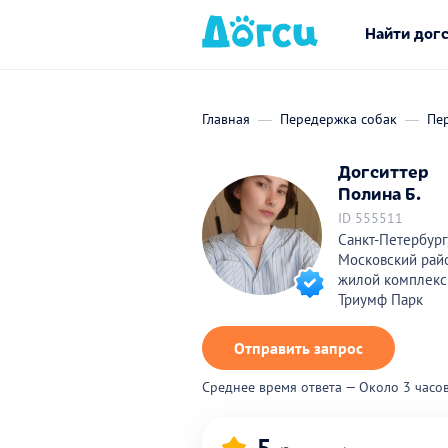
Найти дог
Главная
Передержка собак
Пер
Догситтер
Полина Б.
ID 555511
Санкт-Петербург
Московский рай
жилой комплекс
Триумф Парк
Отправить запрос
Среднее время ответа — Около 3 часо