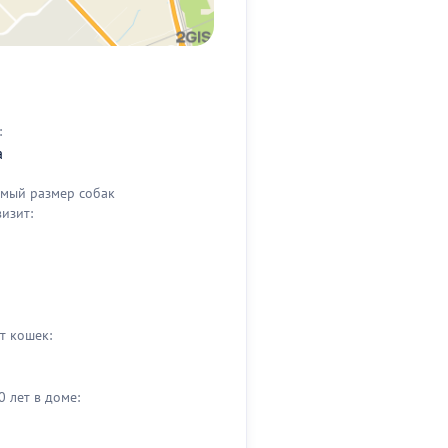
:
а
мый размер собак
визит:
т кошек:
0 лет в доме: