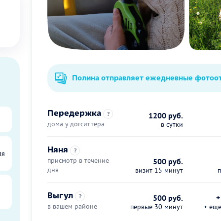
Полина отправляет ежедневные фотоо
Передержка
?
1200 руб.
дома у догситтера
в сутки
Няня
?
ля
присмотр в течение
500 руб.
дня
визит 15 минут
Выгул
?
500 руб.
+
в вашем районе
первые 30 минут
+ ещ