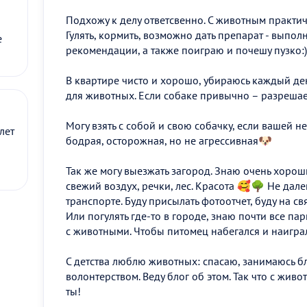
Подхожу к делу ответсвенно. C животным практич
Гулять, кормить, возможно дать препарат - выпо
е
рекомендации, а также поиграю и почешу пузко:)
В квартире чисто и хорошо, убираюсь каждый ден
для животных. Если собаке привычно – разрешае
Могу взять с собой и свою собачку, если вашей не
лет
бодрая, осторожная, но не агрессивная🐶
Так же могу выезжать загород. Знаю очень хорош
свежий воздух, речки, лес. Красота 🥰🌳 Не дале
транспорте. Буду присылать фотоотчет, буду на св
Или погулять где-то в городе, знаю почти все пар
с животными. Чтобы питомец набегался и наигралс
С детства люблю животных: спасаю, занимаюсь б
волонтерством. Веду блог об этом. Так что с жив
ты!