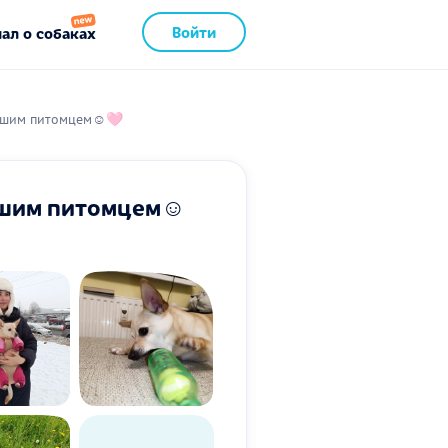
Войти
ал о собаках
 вашим питомцем☺🩷
вашим питомцем☺