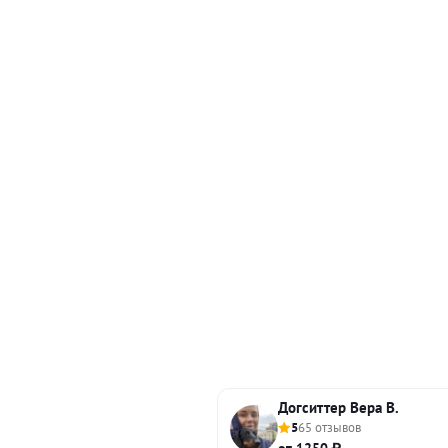
Догситтер Вера В.
5
65 отзывов