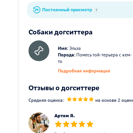
Постоянный присмотр
?
Собаки догситтера
Имя:
Эльза
Порода:
Помесь той-терьера с кем-
то
Подробная информация
Отзывы о догситтере
Средняя оценка:
на основе 2 оцен
(*)
(*)
(*)
(*)
(*)
Артем Я.
(*)
(*)
(*)
(*)
(*)