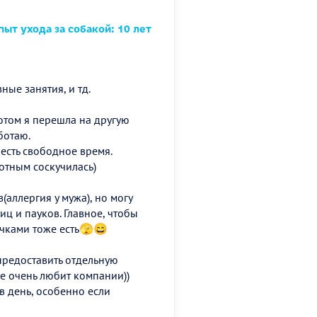
ыт ухода за собакой: 10 лет
ные занятия, и тд.
отом я перешла на другую
ботаю.
 есть свободное время.
вотным соскучилась)
аллергия у мужа), но могу
иц и пауков. Главное, чтобы
рчками тоже есть🫣😄
 предоставить отдельную
е очень любит компании))
 в день, особенно если