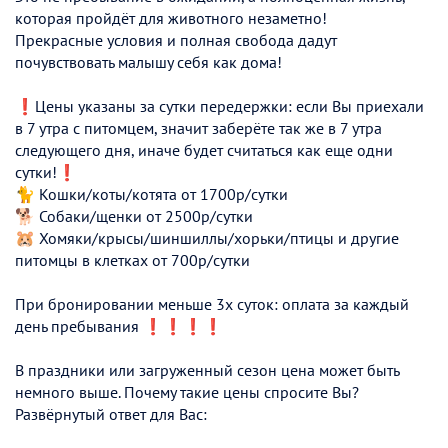
которая пройдёт для животного незаметно!
Прекрасные условия и полная свобода дадут
почувствовать малышу себя как дома!
❗️Цены указаны за сутки передержки: если Вы приехали
в 7 утра с питомцем, значит заберёте так же в 7 утра
следующего дня, иначе будет считаться как еще одни
сутки!❗️
🐈 Кошки/коты/котята от 1700р/сутки
🐕 Собаки/щенки от 2500р/сутки
🐹 Хомяки/крысы/шиншиллы/хорьки/птицы и другие
питомцы в клетках от 700р/сутки
При бронировании меньше 3х суток: оплата за каждый
день пребывания ❗️❗️❗️❗️
В праздники или загруженный сезон цена может быть
немного выше. Почему такие цены спросите Вы?
Развёрнутый ответ для Вас: