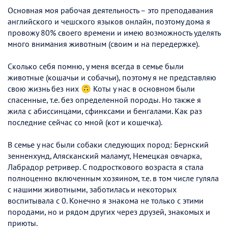
Основная моя рабочая деятельность – это преподавания
английского и чешского языков онлайн, поэтому дома я
провожу 80% своего времени и имею возможность уделять
много внимания животным (своим и на передержке).
Сколько себя помню, у меня всегда в семье были
животные (кошачьи и собачьи), поэтому я не представляю
свою жизнь без них 🙃 Коты у нас в основном были
спасенные, т.е. без определенной породы. Но также я
жила с абиссинцами, сфинксами и бенгалами. Как раз
последние сейчас со мной (кот и кошечка).
В семье у нас были собаки следующих пород: Бернский
зенненхунд, Алясканский маламут, Немецкая овчарка,
Лабрадор ретривер. С подросткового возраста я стала
полноценно включенным хозяином, т.е. в том числе гуляла
с нашими животными, заботилась и некоторых
воспитывала с 0. Конечно я знакома не только с этими
породами, но и рядом других через друзей, знакомых и
приюты.