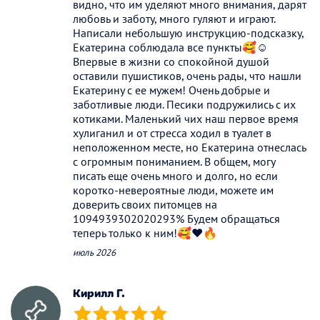
видно, что им уделяют много внимания, дарят
любовь и заботу, много гуляют и играют.
Написали небольшую инструкцию-подсказку,
Екатерина соблюдала все пункты🥰☺️
Впервые в жизни со спокойной душой
оставили пушистиков, очень рады, что нашли
Екатерину с ее мужем! Очень добрые и
заботливые люди. Песики подружились с их
котиками. Маленький чих наш первое время
хулиганил и от стресса ходил в туалет в
неположенном месте, но Екатерина отнеслась
с огромным пониманием. В общем, могу
писать еще очень много и долго, но если
коротко-невероятные люди, можете им
доверить своих питомцев на
1094939302020293% Будем обращаться
теперь только к ним!🥰❤️🔥
июль 2026
Кирилл Г.