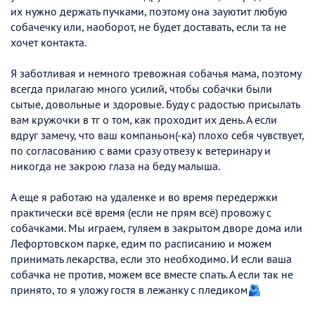
их нужно держать пучками, поэтому она зауютит любую
собачечку или, наоборот, не будет доставать, если та не
хочет контакта.
Я заботливая и немного тревожная собачья мама, поэтому
всегда прилагаю много усилий, чтобы собачки были
сытые, довольные и здоровые. Буду с радостью присылать
вам кружочки в тг о том, как проходит их день. А если
вдруг замечу, что ваш компаньон(-ка) плохо себя чувствует,
по согласованию с вами сразу отвезу к ветеринару и
никогда не закрою глаза на беду малыша.
А еще я работаю на удаленке и во время передержки
практически всё время (если не прям всё) провожу с
собачками. Мы играем, гуляем в закрытом дворе дома или
Лефортовском парке, едим по расписанию и можем
принимать лекарства, если это необходимо. И если ваша
собачка не против, можем все вместе спать. А если так не
принято, то я уложу гостя в лежанку с пледиком🫂