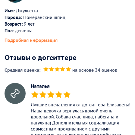
Имя:
Джульетта
Порода:
Померанский шпиц
Возраст:
9 лет
Пол:
девочка
Подробная информация
Отзывы о догситтере
Средняя оценка:
на основе 34 оценок
(*)
(*)
(*)
(*)
(*)
Наталья
(*)
(*)
(*)
(*)
(*)
Лучшие впечатления от догситтера Елизаветы!
Наша девочка вернулась домой очень
довольной. Собака счастлива, набегана и
нагуляна) Дополнительная социализация
совместным проживанием с другими
питомцами, как в летнем лагере побывала,