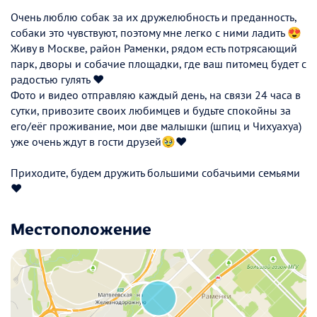
Очень люблю собак за их дружелюбность и преданность,
собаки это чувствуют, поэтому мне легко с ними ладить 😍
Живу в Москве, район Раменки, рядом есть потрясающий
парк, дворы и собачие площадки, где ваш питомец будет с
радостью гулять ❤️
Фото и видео отправляю каждый день, на связи 24 часа в
сутки, привозите своих любимцев и будьте спокойны за
его/еёг проживание, мои две малышки (шпиц и Чихуахуа)
уже очень ждут в гости друзей🥹❤️
Приходите, будем дружить большими собачьими семьями
❤️
Местоположение