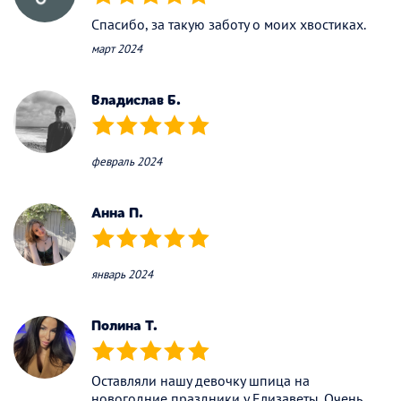
(*)
(*)
(*)
(*)
(*)
Спасибо, за такую заботу о моих хвостиках.
март 2024
Владислав Б.
(*)
(*)
(*)
(*)
(*)
февраль 2024
Анна П.
(*)
(*)
(*)
(*)
(*)
январь 2024
Полина Т.
(*)
(*)
(*)
(*)
(*)
Оставляли нашу девочку шпица на
новогодние праздники у Елизаветы. Очень