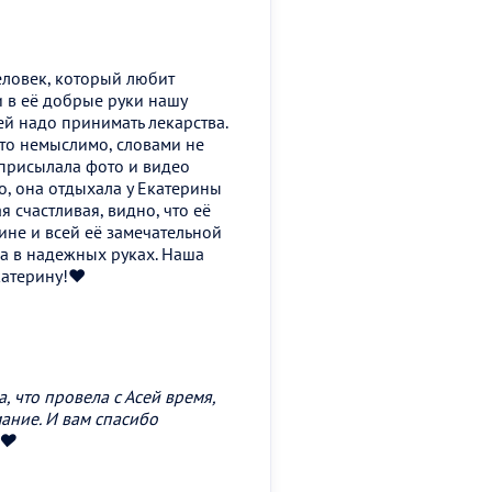
ловек, который любит
 в её добрые руки нашу
 ей надо принимать лекарства.
то немыслимо, словами не
 присылала фото и видео
о, она отдыхала у Екатерины
я счастливая, видно, что её
не и всей её замечательной
ка в надежных руках. Наша
катерину!❤️
а, что провела с Асей время,
ание. И вам спасибо
❤️