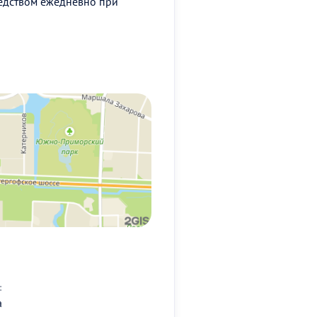
едством ежедневно при
:
а