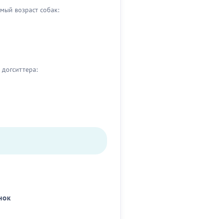
мый возраст собак:
догситтера:
нок