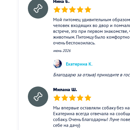
Нина Б.
(*)
(*)
(*)
(*)
(*)
Мой питомец удивительным образом 
человек входящих во двор и помчалс
встрече, это при первом знакомстве, 
животным. Питомцу было комфортно 
очень беспокоилась.
июнь 2026
Екатерина К.
Благодарю за отзыв) приходите в гос
Милана Ш.
(*)
(*)
(*)
(*)
(*)
Мы впервые оставляли собаку без на
Екатерина всегда отвечала на сообщ
собаку. Очень благодарны! Луне пове
себе на дачу)