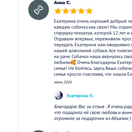
Анна С.
(*)
(*)
(*)
(*)
(*)
Екатерина очень хороший добрый че
каждую собачку как свою! Мы отдали
старушку чихуахуа, которой 12 лет и
Отдавали впервые, переживали прос
передать. Екатерина нам ежедневно
нашей довольной собаки. Асе повезл
на даче. Собачка наша вернулась така
любили🥰 Очень благодарны Екатери
семье! Не бойтесь, здесь Ваша собач
семья просто счастлива, что нашла Е
июнь 2026
Екатерина К.
Благодарю Вас за отзыв . Я очень рад
что подарила ей свою любовь и вним
огромное за подарочки из Абхазии ) 