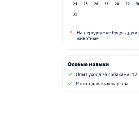
24
25
26
27
28
29
3
31
На передержке будут други
животные
Особые навыки
Опыт ухода за собаками: 12 
Может давать лекарства