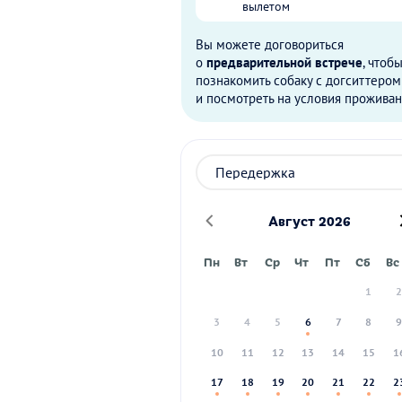
вылетом
Вы можете договориться
о
предварительной встрече
, чтоб
познакомить собаку с догситтером
и посмотреть на условия проживан
Август 2026
Пн
Вт
Ср
Чт
Пт
Сб
Вс
1
3
4
5
6
7
8
10
11
12
13
14
15
1
17
18
19
20
21
22
2