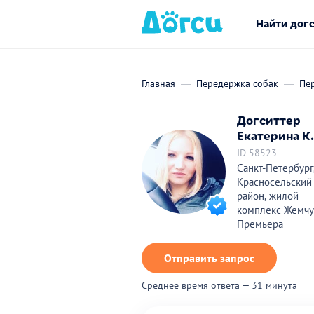
Найти дог
Главная
Передержка собак
Пер
Догситтер
Екатерина К.
ID 58523
Санкт-Петербург
Красносельский
район, жилой
комплекс Жемч
Премьера
Отправить запрос
Среднее время ответа — 31 минута