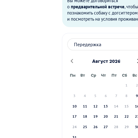
Вы можете договориться
о
предварительной встрече
, чтоб
познакомить собаку с догситтером
и посмотреть на условия проживан
Август 2026
Пн
Вт
Ср
Чт
Пт
Сб
Вс
1
3
4
5
6
7
8
10
11
12
13
14
15
1
17
18
19
20
21
22
2
24
25
26
27
28
29
3
31