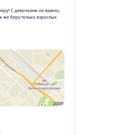
еру! С девочками не важно,
к же беру только взрослых
: