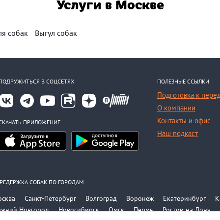
Услуги в Москве
ля собак
Выгул собак
ПОДРУЖИТЬСЯ В СОЦСЕТЯХ
ПОЛЕЗНЫЕ ССЫЛКИ
Подготовка к пере
О компании
Контакты и офис
СКАЧАТЬ ПРИЛОЖЕНИЕ
Наш подкаст
РЕДЕРЖКА СОБАК ПО ГОРОДАМ
осква
Санкт-Петербург
Волгоград
Воронеж
Екатеринбург
К
ижний Новгород
Новосибирск
Омск
Пермь
Ростов-на-Дону