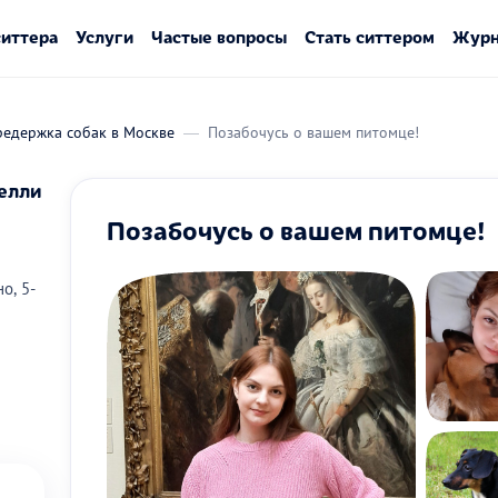
ситтера
Услуги
Частые вопросы
Стать ситтером
Журн
редержка собак в Москве
Позабочусь о вашем питомце!
елли
Позабочусь о вашем питомце!
о, 5-