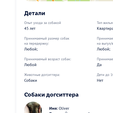
Детали
Опыт ухода за собакой
Тип жилья
45 лет
Квартир
Принимаемый размер собак
Принимае
на передержку:
на выгул/
Любой;
Любой;
Принимаемый возраст собак:
Принимае
Любой
Да
Животные догситтера:
Дети до 1
Собаки
Нет
Собаки догситтера
Имя:
Oliver