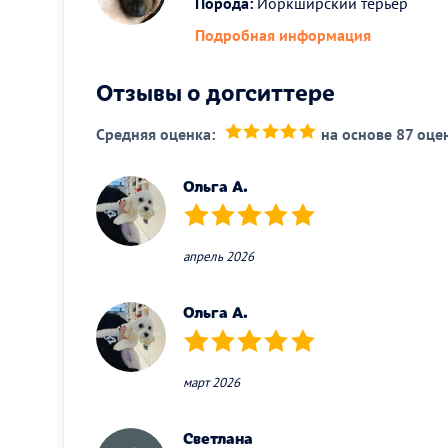
Порода:
Йоркширский терьер
Подробная информация
Отзывы о догситтере
Средняя оценка:
на основе 87 оце
(*)
(*)
(*)
(*)
(*)
Ольга А.
(*)
(*)
(*)
(*)
(*)
апрель 2026
Ольга А.
(*)
(*)
(*)
(*)
(*)
март 2026
Светлана