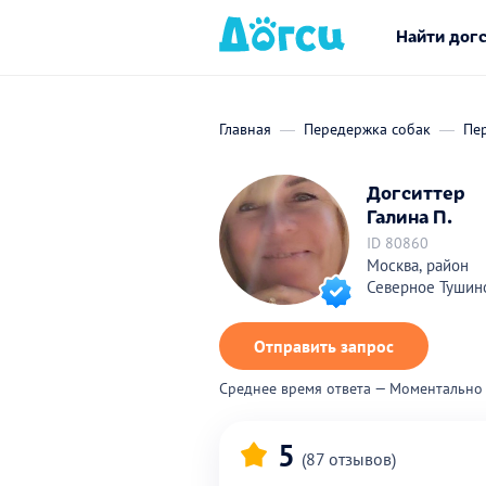
Найти дог
Главная
Передержка собак
Пе
Догситтер
Галина П.
ID 80860
Москва, район
Северное Тушин
Отправить запрос
Среднее время ответа — Моментально
5
(87 отзывов)