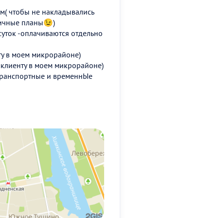
ем( чтобы не накладывались
 личные планы😉)
уток -оплачиваются отдельно
ту в моем микрорайоне)
 клиенту в моем микрорайоне)
 транспортные и временнЫе