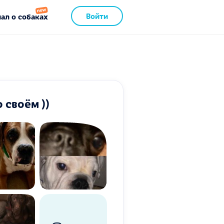
Войти
ал о собаках
 своём ))