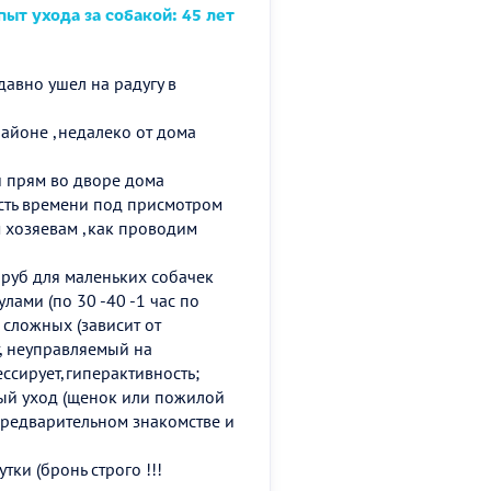
ыт ухода за собакой: 45 лет
давно ушел на радугу в
айоне ,недалеко от дома
 прям во дворе дома
сть времени под присмотром
 хозяевам ,как проводим
руб для маленьких собачек
лами (по 30 -40 -1 час по
 сложных (зависит от
т, неуправляемый на
ессирует,гиперактивность;
ный уход (щенок или пожилой
предварительном знакомстве и
утки (бронь строго !!!