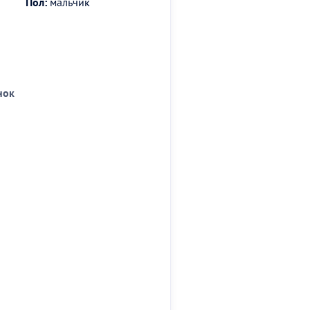
Пол:
мальчик
нок