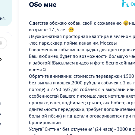
Обо мне
Оп
ы
ия.
С детства обожаю собак, свой к сожалению 🥺не
возрасте 17 ,5 лет 🥺
Двухкомнатная просторная квартира в зеленом р
-лес,парк,сквер,пойма,канал им. Москвы
Современная собачья площадка для дрессировки
Ваш любимец будет по возможности большую ча
и заботой!!Высылаем видео и фото беспокойным
время☺️
Обратите внимание: стоимость передержки 1500 
без выгула и кошек,2000 руб для собачек с 2 выгу
2
погоде) и 2250 руб для собачек с 3 выгулами или
9
особенностей Вашего питомца: лает,метит,линяе
прогулке,тянет,подбирает; грызёт,как бобер; агр
6
длительность передержки, требует дополнитель
3
больной пёсик) и т.д-детали оговариваются при 
бронировании
0
Услуга" Ситтинг без отлучения" (24 часа) - 3000 в с