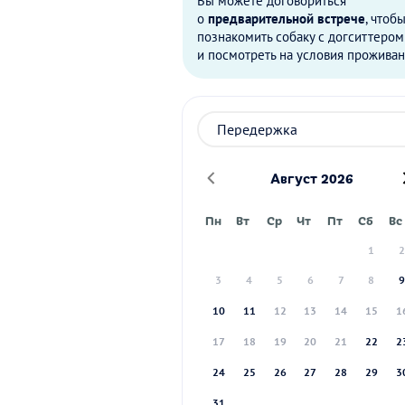
Вы можете договориться
о
предварительной встрече
, чтоб
познакомить собаку с догситтером
и посмотреть на условия проживан
Август 2026
Пн
Вт
Ср
Чт
Пт
Сб
Вс
1
3
4
5
6
7
8
10
11
12
13
14
15
1
17
18
19
20
21
22
2
24
25
26
27
28
29
3
31