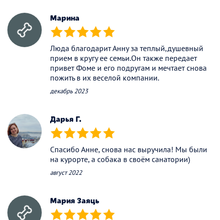
Марина
(*)
(*)
(*)
(*)
(*)
Люда благодарит Анну за теплый,душевный
прием в кругу ее семьи.Он также передает
привет Фоме и его подругам и мечтает снова
пожить в их веселой компании.
декабрь 2023
Дарья Г.
(*)
(*)
(*)
(*)
(*)
Спасибо Анне, снова нас выручила! Мы были
на курорте, а собака в своём санатории)
август 2022
Мария Заяць
(*)
(*)
(*)
(*)
(*)