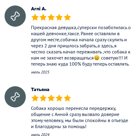
Arni A.
(*)
(*)
(*)
(*)
(*)
Прекрасная девушка,суперски позаботилась о
нашей девчонке,таксе. Ранее оставляли в
другом месте,собачка начала сразу скулить и
через 2 дня пришлось забрать,а здесь,я
честно сказать начал переживать ,что собака к
нам не захочет возвращаться😄 советую!!! И
теперь знаю куда 100% буду теперь оставлять.
июль 2025
Татьяна
(*)
(*)
(*)
(*)
(*)
Собака хорошо перенесла передержку,
общение с Анной сразу вызвало доверие
этому человеку, мы были спокойны в отъезде
и благодарны за помощь!
июль 2024