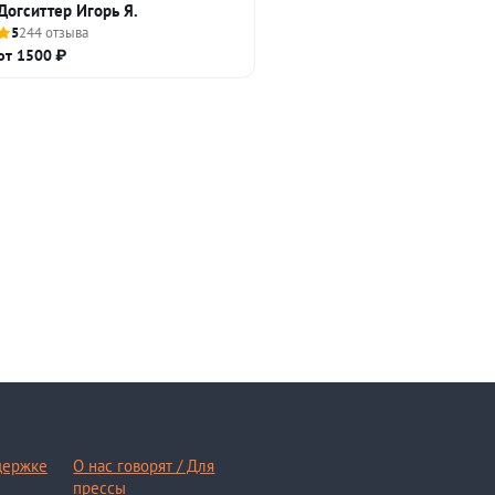
Догситтер Игорь Я.
5
244 отзыва
от 1500 ₽
держке
О нас говорят / Для
прессы