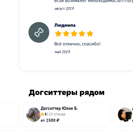
если возникнет необходимость!!!!!о
август 2019
Людмила
(*)
(*)
(*)
(*)
(*)
Всё отлично, спасибо!
май 2019
Догситтеры рядом
Догситтер Юлия Б.
5
123 отзыва
от 2500 ₽