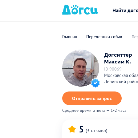
Найти дог
Главная
Передержка собак
Пе
Догситтер
Максим К.
ID 90069
Московская обла
Ленинский райо
Отправить запрос
Среднее время ответа — 1-2 часа
5
(3 отзыва)