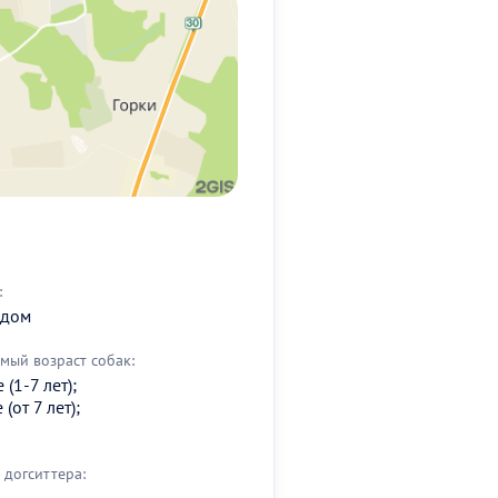
:
 дом
мый возраст собак:
(1-7 лет);
(от 7 лет);
догситтера: