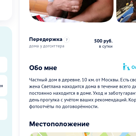
Передержка
?
500 руб.
дома у догситтера
в сутки
Обо мне
Оп
Частный дом в деревне. 10 км. от Москвы. Есть св
ля
жена Светлана находится дома в течение всего д
постоянно находится в доме. Уход и заботу гара
день прогулка с учётом ваших рекомендаций. Ко
фотоотчёты по договорённости.
Местоположение
ы