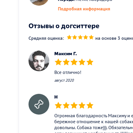
Подробная информация
Отзывы о догситтере
Средняя оценка:
на основе 3 оцен
(*)
(*)
(*)
(*)
(*)
Максим Г.
(*)
(*)
(*)
(*)
(*)
Все отлично!
август 2020
Н
(*)
(*)
(*)
(*)
(*)
Огромная благодарность Максиму и е
бережное отношение к нашей собаке.
довольны. Собака тоже))). Обязательн