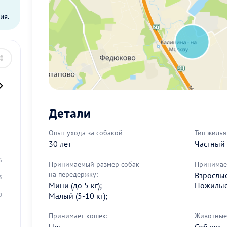
ия.
Детали
2
Опыт ухода за собакой
Тип жилья
30 лет
Частный
9
6
Принимаемый размер собак
Принимае
на передержку:
Взрослые 
3
Мини (до 5 кг);
Пожилые 
Малый (5-10 кг);
0
Принимает кошек:
Животные 
Нет
Собаки