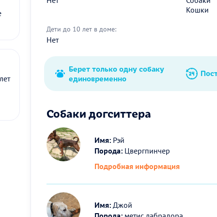
Кошки
е
Дети до 10 лет в доме:
Нет
Берет только одну собаку
Пос
единовременно
лет
Собаки догситтера
Имя:
Рэй
Порода:
Цвергпинчер
Подробная информация
Имя:
Джой
Порода:
метис лабрадора