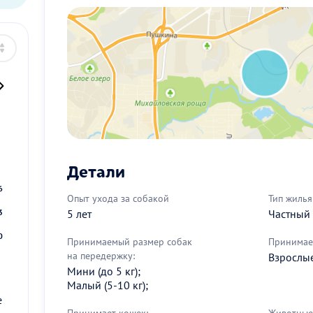
2
Детали
9
6
Опыт ухода за собакой
Тип жилья
5 лет
Частный
3
0
Принимаемый размер собак
Принимае
на передержку:
Взрослые 
Мини (до 5 кг);
Малый (5-10 кг);
е
Принимает кошек:
Животные 