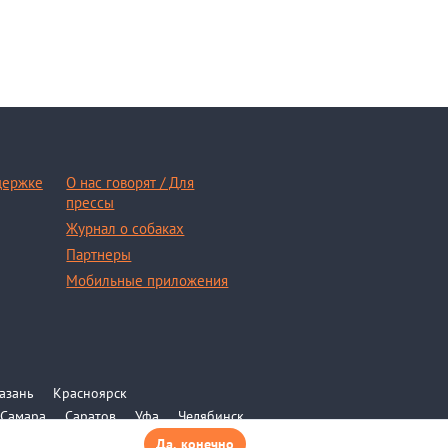
держке
О нас говорят / Для
прессы
Журнал о собаках
Партнеры
Мобильные приложения
азань
Красноярск
Самара
Саратов
Уфа
Челябинск
Да, конечно