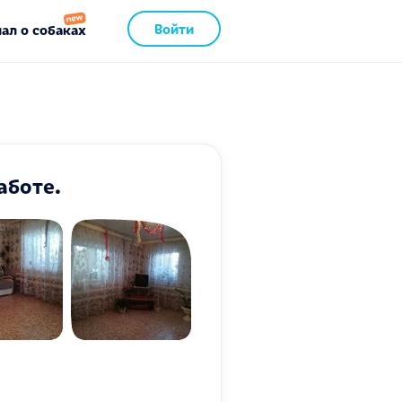
Войти
ал о собаках
аботе.