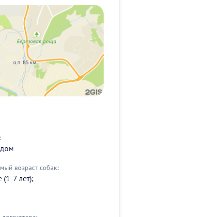
:
 дом
мый возраст собак:
(1-7 лет);
догситтера: