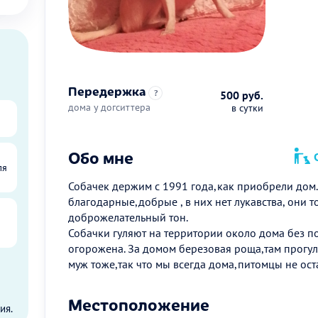
Передержка
?
500 руб.
дома у догситтера
в сутки
Обо мне
О
ля
Собачек держим с 1991 года,как приобрели дом.
благодарные,добрые , в них нет лукавства, они т
доброжелательный тон.
Собачки гуляют на территории около дома без п
огорожена. За домом березовая роща,там прогулк
муж тоже,так что мы всегда дома,питомцы не ост
ы
Местоположение
ия.