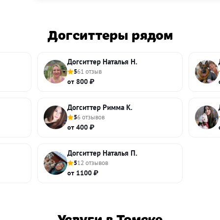
Догситтеры рядом
Догситтер Наталья Н.
5
61 отзыв
от 800 ₽
Догситтер Римма К.
5
6 отзывов
от 400 ₽
Догситтер Наталья П.
5
12 отзывов
от 1100 ₽
Услуги в Томске