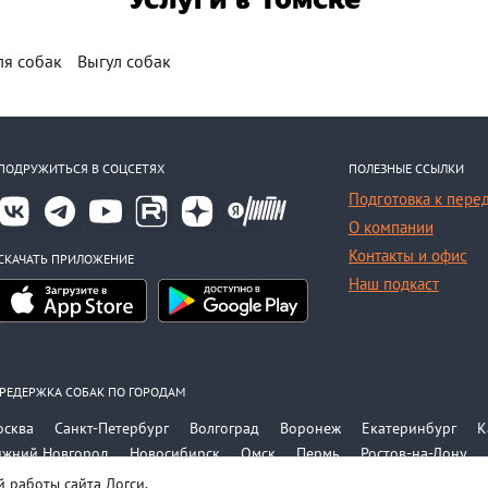
ля собак
Выгул собак
ПОДРУЖИТЬСЯ В СОЦСЕТЯХ
ПОЛЕЗНЫЕ ССЫЛКИ
Подготовка к пере
О компании
Контакты и офис
СКАЧАТЬ ПРИЛОЖЕНИЕ
Наш подкаст
РЕДЕРЖКА СОБАК ПО ГОРОДАМ
осква
Санкт-Петербург
Волгоград
Воронеж
Екатеринбург
К
ижний Новгород
Новосибирск
Омск
Пермь
Ростов-на-Дону
е города
 работы сайта Догси.