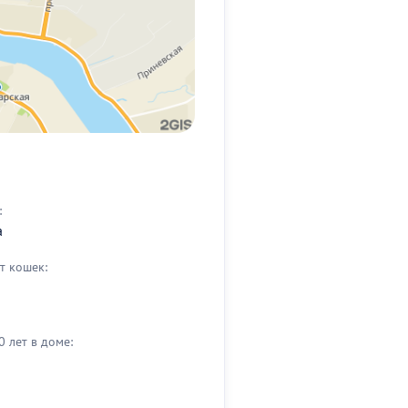
:
а
т кошек:
0 лет в доме: