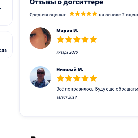
Отзывы о догситтере
е
Средняя оценка:
на основе 2 оцен
(*)
(*)
(*)
(*)
(*)
Мария И.
(*)
(*)
(*)
(*)
(*)
ода
январь 2020
Николай М.
(*)
(*)
(*)
(*)
(*)
Всё понравилось. Буду ещё обращатьс
август 2019