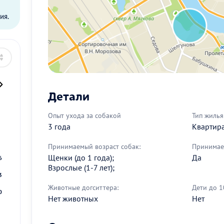
ия.
Детали
Опыт ухода за собакой
Тип жилья
2
3 года
Квартир
9
Принимаемый возраст собак:
Принимае
Щенки (до 1 года);
Да
6
Взрослые (1-7 лет);
3
Животные догситтера:
Дети до 1
0
Нет животных
Нет