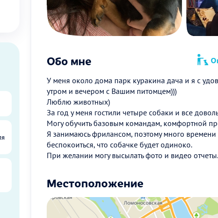
Обо мне
Оп
У меня около дома парк куракина дача и я с удов
утром и вечером с Вашим питомцем)))
Люблю животных)
За год у меня гостили четыре собаки и все довол
Могу обучить базовым командам, комфортной пр
Я занимаюсь фрилансом, поэтому много времени
ля
беспокоиться, что собачке будет одиноко.
При желании могу высылать фото и видео отчеты
Местоположение
ы