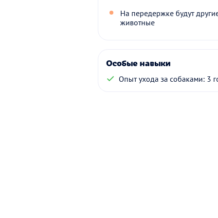
На передержке будут други
животные
Особые навыки
Опыт ухода за собаками: 3 г