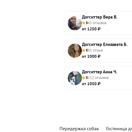
Догситтер Вера В.
5
65 отзывов
от 1250 ₽
Догситтер Елизавета Б.
5
81 отзыв
от 1000 ₽
Догситтер Анна Ч.
5
112 отзывов
от 1050 ₽
Передержка собак
Гостиница д