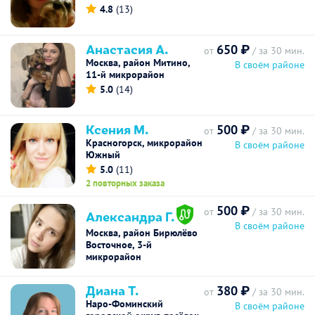
4.8
(13)
Анастасия А.
650 ₽
от
/ за 30 мин.
Москва, район Митино,
В своём районе
11-й микрорайон
5.0
(14)
Ксения М.
500 ₽
от
/ за 30 мин.
Красногорск, микрорайон
В своём районе
Южный
5.0
(11)
2 повторных заказа
500 ₽
от
/ за 30 мин.
Александра Г.
В своём районе
Москва, район Бирюлёво
Восточное, 3-й
микрорайон
Диана Т.
380 ₽
от
/ за 30 мин.
Наро-Фоминский
В своём районе