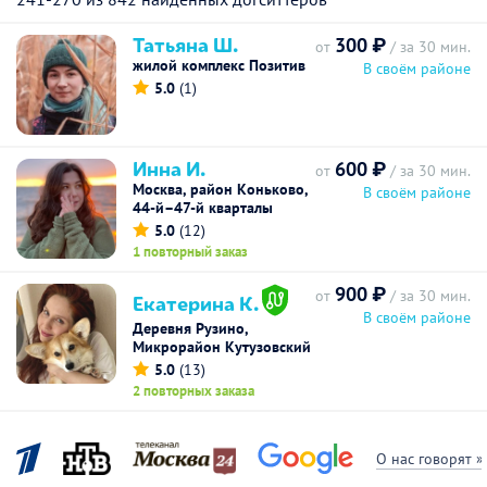
Татьяна Ш.
300 ₽
от
/ за 30 мин.
жилой комплекс Позитив
В своём районе
5.0
(1)
Инна И.
600 ₽
от
/ за 30 мин.
Москва, район Коньково,
В своём районе
44-й–47-й кварталы
5.0
(12)
1 повторный заказ
900 ₽
от
/ за 30 мин.
Екатерина К.
В своём районе
Деревня Рузино,
Микрорайон Кутузовский
5.0
(13)
2 повторных заказа
О нас говорят »