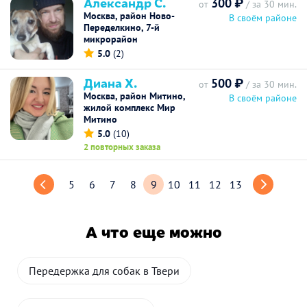
Александр С.
300 ₽
от
/ за 30 мин.
Москва, район Ново-
В своём районе
Переделкино, 7-й
микрорайон
5.0
(2)
Диана Х.
500 ₽
от
/ за 30 мин.
Москва, район Митино,
В своём районе
жилой комплекс Мир
Митино
5.0
(10)
2 повторных заказа
5
6
7
8
9
10
11
12
13
А что еще можно
Передержка для собак в Твери