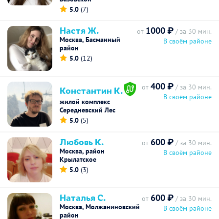
5.0
(7)
Настя Ж.
1000 ₽
от
/ за 30 мин.
Москва, Басманный
В своём районе
район
5.0
(12)
400 ₽
от
/ за 30 мин.
Константин К.
В своём районе
жилой комплекс
Середневский Лес
5.0
(5)
Любовь К.
600 ₽
от
/ за 30 мин.
Москва, район
В своём районе
Крылатское
5.0
(3)
Наталья С.
600 ₽
от
/ за 30 мин.
Москва, Молжаниновский
В своём районе
район