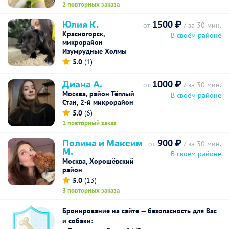
2 повторных заказа
Юлия К.
1500 ₽
от
/ за 30 мин.
Красногорск,
В своём районе
микрорайон
Изумрудные Холмы
5.0
(1)
Диана А.
1000 ₽
от
/ за 30 мин.
Москва, район Тёплый
В своём районе
Стан, 2-й микрорайон
5.0
(6)
1 повторный заказ
Полина и Максим
900 ₽
от
/ за 30 мин.
М.
В своём районе
Москва, Хорошёвский
район
5.0
(13)
3 повторных заказа
Бронирование на сайте — безопасность для Вас
и собаки: