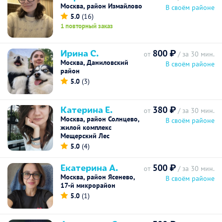
Москва, район Измайлово
В своём районе
5.0
(16)
1 повторный заказ
Ирина С.
800 ₽
от
/ за 30 мин.
Москва, Даниловский
В своём районе
район
5.0
(3)
Катерина Е.
380 ₽
от
/ за 30 мин.
Москва, район Солнцево,
В своём районе
жилой комплекс
Мещерский Лес
5.0
(4)
Екатерина А.
500 ₽
от
/ за 30 мин.
Москва, район Ясенево,
В своём районе
17-й микрорайон
5.0
(1)