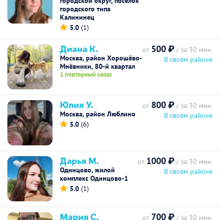
городской округ, посёлок
городского типа
Калининец
5.0
(1)
Диана К.
500 ₽
от
/ за 30 мин.
Москва, район Хорошёво-
В своём районе
Мнёвники, 80-й квартал
1 повторный заказ
Юлия У.
800 ₽
от
/ за 30 мин.
Москва, район Люблино
В своём районе
5.0
(6)
Дарья М.
1000 ₽
от
/ за 30 мин.
Одинцово, жилой
В своём районе
комплекс Одинцово-1
5.0
(1)
Мария С.
700 ₽
от
/ за 30 мин.