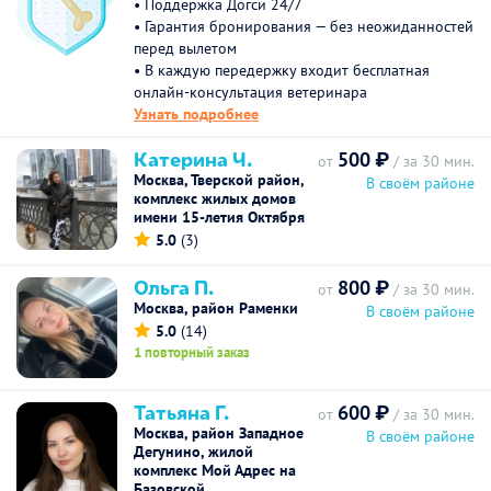
• Поддержка Догси 24/7
• Гарантия бронирования — без неожиданностей
перед вылетом
• В каждую передержку входит бесплатная
онлайн-консультация ветеринара
Узнать подробнее
Катерина Ч.
500 ₽
от
/ за 30 мин.
Москва, Тверской район,
В своём районе
комплекс жилых домов
имени 15-летия Октября
5.0
(3)
Ольга П.
800 ₽
от
/ за 30 мин.
Москва, район Раменки
В своём районе
5.0
(14)
1 повторный заказ
Татьяна Г.
600 ₽
от
/ за 30 мин.
Москва, район Западное
В своём районе
Дегунино, жилой
комплекс Мой Адрес на
Базовской