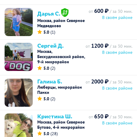
600 ₽
от
/ за 30 мин.
Дарья С.
В своём районе
Москва, район Северное
Медведково
5.0
(1)
Сергей Д.
1200 ₽
от
/ за 30 мин.
Москва,
В своём районе
Бескудниковский район,
9-й микрорайон
5.0
(2)
Галина Б.
2000 ₽
от
/ за 30 мин.
Люберцы, микрорайон
В своём районе
Панки
5.0
(2)
Кристина Ш.
650 ₽
от
/ за 30 мин.
Москва, район Северное
В своём районе
Бутово, 4-й микрорайон
5.0
(28)