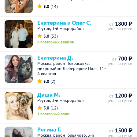
5.0
(14)
Екатерина и Олег С.
1800 ₽
от
Реутов, 3-й микрорайон
цена за сутки
5.0
(33)
6 повторных заказов
Екатерина Д.
700 ₽
от
Москва, район Некрасовка,
цена за сутки
микрорайон Люберецкие Поля, 11-
й квартал
5.0
(2)
Даша М.
1200 ₽
от
Реутов, 3-й микрорайон
цена за сутки
5.0
(12)
1 повторный заказ
Регина Г.
1500 ₽
от
Москва, район Гольяново, 3-й
цена за сутки