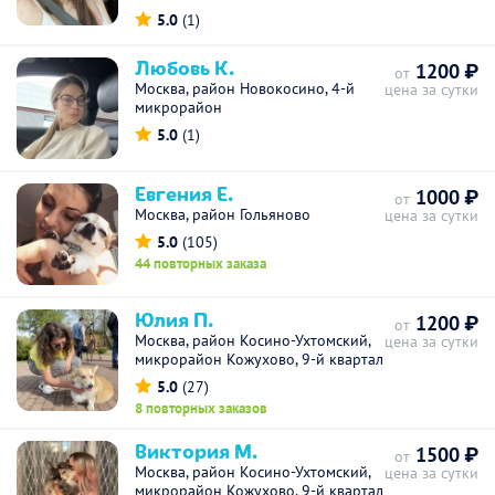
5.0
(1)
Любовь К.
1200 ₽
от
Москва, район Новокосино, 4-й
цена за сутки
микрорайон
5.0
(1)
Евгения Е.
1000 ₽
от
Москва, район Гольяново
цена за сутки
5.0
(105)
44 повторных заказа
Юлия П.
1200 ₽
от
Москва, район Косино-Ухтомский,
цена за сутки
микрорайон Кожухово, 9-й квартал
5.0
(27)
8 повторных заказов
Виктория М.
1500 ₽
от
Москва, район Косино-Ухтомский,
цена за сутки
микрорайон Кожухово, 9-й квартал