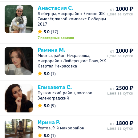
Анастасия С.
1000 ₽
от
Люберцы, микрорайон Зенино ЖК
цена за сутки
Самолёт, жилой комплекс Люберцы
2017
5.0
(17)
7 повторных заказов
Рамина М.
1000 ₽
от
Москва, район Некрасовка,
цена за сутки
микрорайон Люберецкие Поля, ЖК
Квартал Некрасовка
5.0
(1)
Елизавета С.
2500 ₽
от
Пушкинский район, поселок
цена за сутки
Зеленоградский
5.0
(9)
Ирина Р.
1800 ₽
от
Реутов, 9-й микрорайон
цена за сутки
5.0
(1)