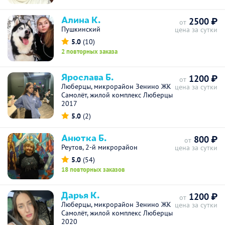
Алина К.
2500 ₽
от
Пушкинский
цена за сутки
5.0
(10)
2 повторных заказа
Ярослава Б.
1200 ₽
от
Люберцы, микрорайон Зенино ЖК
цена за сутки
Самолёт, жилой комплекс Люберцы
2017
5.0
(2)
Анютка Б.
800 ₽
от
Реутов, 2-й микрорайон
цена за сутки
5.0
(54)
18 повторных заказов
Дарья К.
1200 ₽
от
Люберцы, микрорайон Зенино ЖК
цена за сутки
Самолёт, жилой комплекс Люберцы
2020