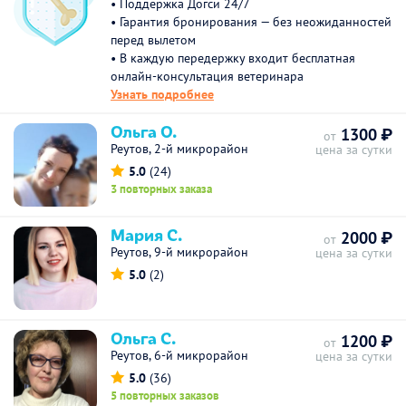
• Поддержка Догси 24/7
• Гарантия бронирования — без неожиданностей
перед вылетом
• В каждую передержку входит бесплатная
онлайн-консультация ветеринара
Узнать подробнее
Ольга О.
1300 ₽
от
Реутов, 2-й микрорайон
цена за сутки
5.0
(24)
3 повторных заказа
Мария С.
2000 ₽
от
Реутов, 9-й микрорайон
цена за сутки
5.0
(2)
Ольга С.
1200 ₽
от
Реутов, 6-й микрорайон
цена за сутки
5.0
(36)
5 повторных заказов