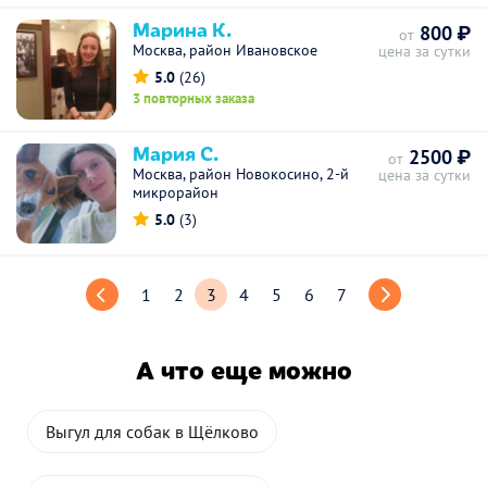
Марина К.
800 ₽
от
Москва, район Ивановское
цена за сутки
5.0
(26)
3 повторных заказа
Мария С.
2500 ₽
от
Москва, район Новокосино, 2-й
цена за сутки
микрорайон
5.0
(3)
1
2
3
4
5
6
7
А что еще можно
Выгул для собак в Щёлково