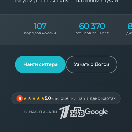
выгул и дневная няня — на любой случай.
+
107
60 370
в
городов России
отзывов за 10 лет
дн
Найти ситтера
Узнать о Догси
5.0
·
464 оценки на Яндекс Картах
Я
О НАС ПИСАЛИ: