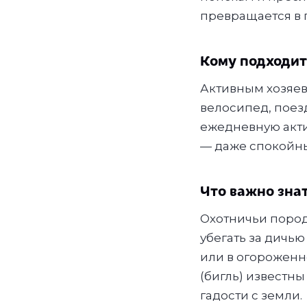
превращается в п
Кому подходит
Активным хозяева
велосипед, поезд
ежедневную акти
— даже спокойный
Что важно зна
Охотничьи пород
убегать за дичью
или в огороженно
(бигль) известн
гадости с земли.