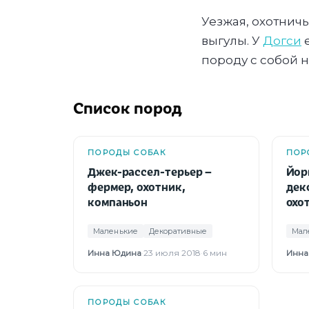
Уезжая, охотнич
выгулы. У
Догси
е
породу с собой 
Список пород
ПОРОДЫ СОБАК
ПОР
Джек-рассел-терьер –
Йор
фермер, охотник,
дек
компаньон
охо
Маленькие
Декоративные
Мал
Инна Юдина
·
23 июля 2018
·
6 мин
Инна
ПОРОДЫ СОБАК