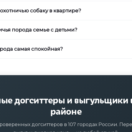
охотничью собаку в квартире?
ичья порода семье с детьми?
орода самая спокойная?
ые догситтеры и выгульщики 
районе
роверенных догситтеров в 107 городах России. Пер