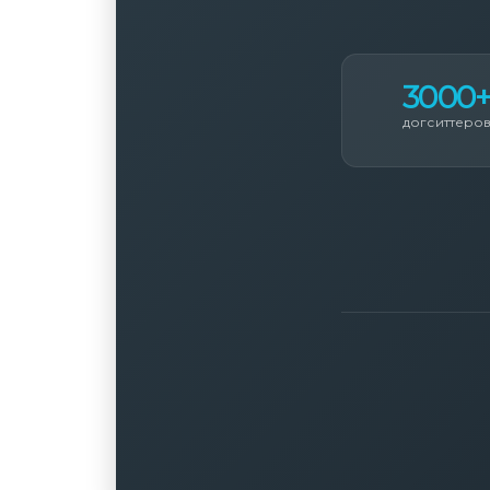
3000
догситтеро