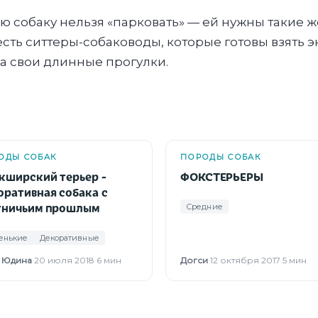
ью собаку нельзя «парковать» — ей нужны такие 
сть ситтеры-собаководы, которые готовы взять 
на свои длинные прогулки.
ОДЫ СОБАК
ПОРОДЫ СОБАК
кширский терьер -
ФОКСТЕРЬЕРЫ
оративная собака с
тничьим прошлым
Средние
енькие
Декоративные
 Юдина
·
20 июля 2018
·
6 мин
Догси
·
12 октября 2017
·
5 мин