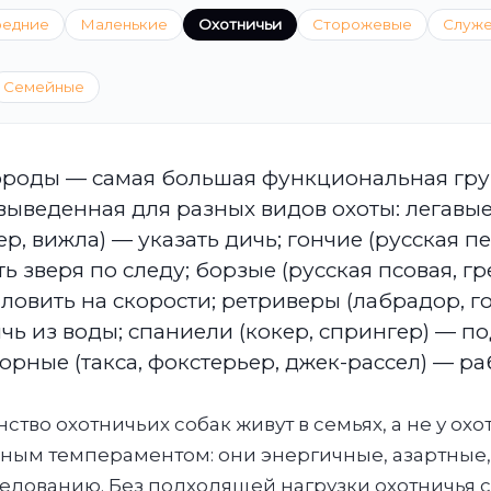
редние
Маленькие
Охотничьи
Сторожевые
Служ
Семейные
роды — самая большая функциональная гру
выведенная для разных видов охоты: легавы
ер, вижла) — указать дичь; гончие (русская пе
ть зверя по следу; борзые (русская псовая, г
 ловить на скорости; ретриверы (лабрадор, г
чь из воды; спаниели (кокер, спрингер) — п
орные (такса, фокстерьер, джек-рассел) — ра
тво охотничьих собак живут в семьях, а не у охо
ным темпераментом: они энергичные, азартные, 
едованию. Без подходящей нагрузки охотничья 