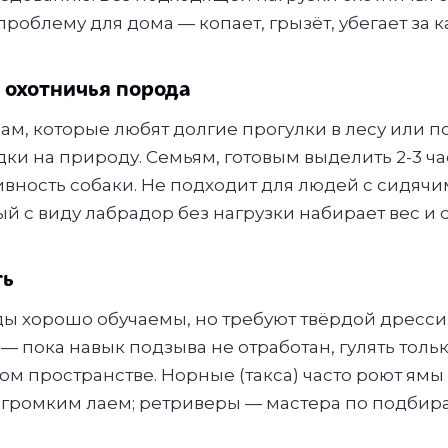
роблему для дома — копает, грызёт, убегает за 
 охотничья порода
м, которые любят долгие прогулки в лесу или по
ки на природу. Семьям, готовым выделить 2-3 ча
вность собаки. Не подходит для людей с сидяч
 с виду лабрадор без нагрузки набирает вес и с
ть
ы хорошо обучаемы, но требуют твёрдой дресси
 — пока навык подзыва не отработан, гулять толь
м пространстве. Норные (такса) часто роют ямы 
ы громким лаем; ретриверы — мастера по подбир