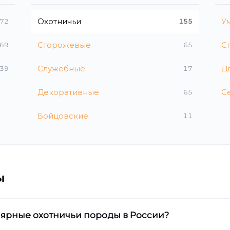
Охотничьи
У
72
155
Сторожевые
С
69
65
Служебные
Д
39
17
Декоративные
С
65
Бойцовские
11
ы
ярные охотничьи породы в России?