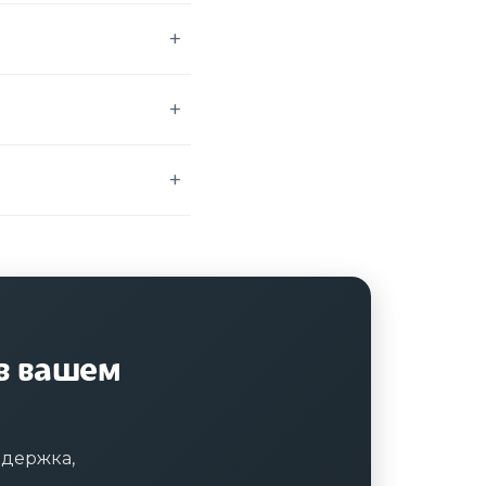
в вашем
едержка,