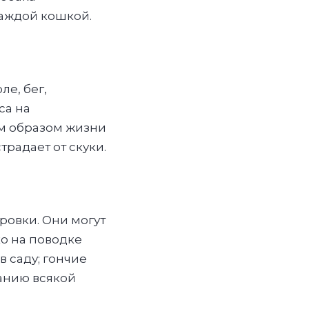
каждой кошкой.
ле, бег,
са на
им образом жизни
традает от скуки.
ровки. Они могут
ко на поводке
в саду; гончие
анию всякой