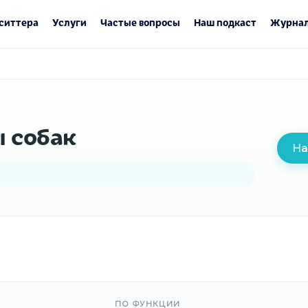
ситтера
Услуги
Частые вопросы
Наш подкаст
Журнал
 собак
На
ПО ФУНКЦИИ