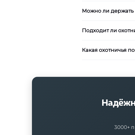
Можно ли держать 
Подходит ли охотн
Какая охотничья п
Надёжн
3000+ п