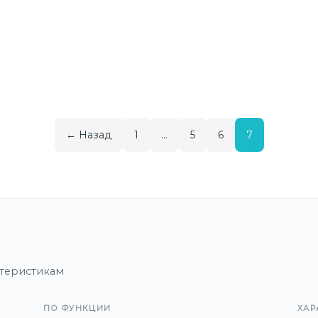
← Назад
1
…
5
6
7
теристикам
ПО ФУНКЦИИ
ХАР