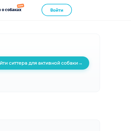
 о собаках
Войти
→
йти ситтера для активной собаки