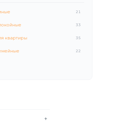
мные
21
покойные
33
ля квартиры
35
емейные
22