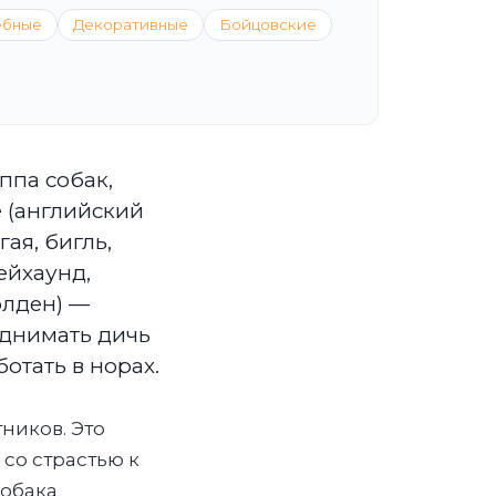
ебные
Декоративные
Бойцовские
ппа собак,
е (английский
гая, бигль,
рейхаунд,
олден) —
однимать дичь
ботать в норах.
тников. Это
со страстью к
собака