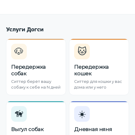
Услуги Догси
🐶
🐱
Передержка
Передержка
собак
кошек
Ситтер берёт вашу
Ситтер для кошки у вас
собаку к себе на N дней
дома или у него
🦮
☀️
Выгул собак
Дневная няня