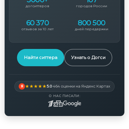
догситтеров
городов России
60 370
800 500
отзывов за 10 лет
дней передержки
Найти ситтера
Узнать о Догси
Я
5.0
·
464 оценки на Яндекс Картах
О НАС ПИСАЛИ: