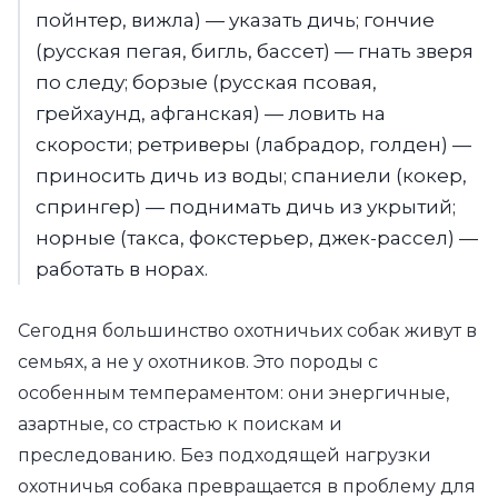
пойнтер, вижла) — указать дичь; гончие
(русская пегая, бигль, бассет) — гнать зверя
по следу; борзые (русская псовая,
грейхаунд, афганская) — ловить на
скорости; ретриверы (лабрадор, голден) —
приносить дичь из воды; спаниели (кокер,
спрингер) — поднимать дичь из укрытий;
норные (такса, фокстерьер, джек-рассел) —
работать в норах.
Сегодня большинство охотничьих собак живут в
семьях, а не у охотников. Это породы с
особенным темпераментом: они энергичные,
азартные, со страстью к поискам и
преследованию. Без подходящей нагрузки
охотничья собака превращается в проблему для