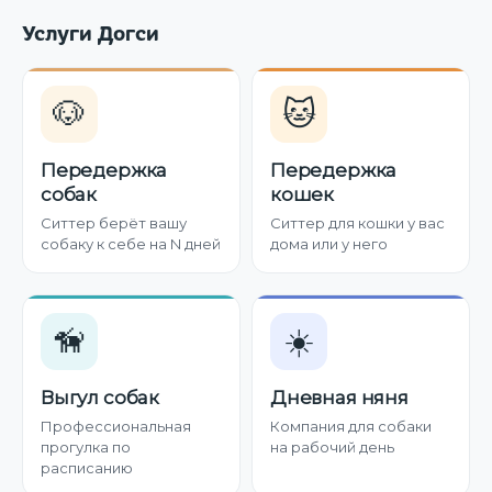
Услуги Догси
🐶
🐱
Передержка
Передержка
собак
кошек
Ситтер берёт вашу
Ситтер для кошки у вас
собаку к себе на N дней
дома или у него
🦮
☀️
Выгул собак
Дневная няня
Профессиональная
Компания для собаки
прогулка по
на рабочий день
расписанию