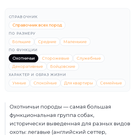
СПРАВОЧНИК
Справочник всех пород
ПО РАЗМЕРУ
Большие
Средние
Маленькие
ПО ФУНКЦИИ
Охотничьи
Сторожевые
Служебные
Декоративные
Бойцовские
ХАРАКТЕР И ОБРАЗ ЖИЗНИ
Умные
Спокойные
Для квартиры
Семейные
Охотничьи породы — самая большая
функциональная группа собак,
исторически выведенная для разных видов
охоты: легавые (английский сеттер,