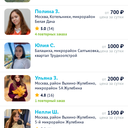
Полина З.
700 ₽
от
Москва, Котельники, микрорайон
цена за сутки
Белая Дача
5.0
(34)
4 повторных заказа
Юлия С.
1000 ₽
от
Балашиха, микрорайон Салтыковка,
цена за сутки
квартал Трудкоопстрой
Ульяна З.
2000 ₽
от
Москва, район Выхино-Жулебино,
цена за сутки
микрорайон 5А Жулебина
4.8
(16)
1 повторный заказ
Нелли Ш.
1500 ₽
от
Москва, район Выхино-Жулебино,
цена за сутки
5-й микрорайон Жулебина