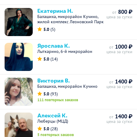
Екатерина Н.
800 ₽
от
Балашиха, микрорайон Кучино,
цена за сутки
жилой комплекс Леоновский Парк
5.0
(5)
Ярослава К.
1000 ₽
от
Лыткарино, 6-й микрорайон
цена за сутки
5.0
(14)
Виктория В.
1400 ₽
от
Балашиха, микрорайон Кучино
цена за сутки
5.0
(93)
111 повторных заказов
Алексей К.
1400 ₽
от
Люберцы (МЦД)
цена за сутки
5.0
(28)
5 повторных заказов