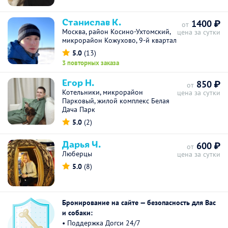
Станислав К.
1400 ₽
от
Москва, район Косино-Ухтомский,
цена за сутки
микрорайон Кожухово, 9-й квартал
5.0
(13)
3 повторных заказа
Егор Н.
850 ₽
от
Котельники, микрорайон
цена за сутки
Парковый, жилой комплекс Белая
Дача Парк
5.0
(2)
Дарья Ч.
600 ₽
от
Люберцы
цена за сутки
5.0
(8)
Бронирование на сайте — безопасность для Вас
и собаки:
• Поддержка Догси 24/7