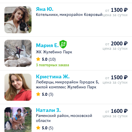
Яна Ю.
1300 ₽
от
Котельники, микрорайон Ковровый
цена за сутки
2000 ₽
Мария Е.
от
цена за сутки
ЖК Жулебино Парк
5.0
(10)
3 повторных заказа
Кристина Ж.
1500 ₽
от
Люберцы, микрорайон Городок Б,
цена за сутки
жилой комплекс Жулебино Парк
5.0
(3)
Натали З.
1600 ₽
от
Раменский район, московской
цена за сутки
области
5.0
(5)