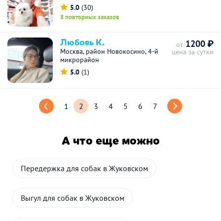
5.0
(30)
8 повторных заказов
Любовь К.
1200 ₽
от
Москва, район Новокосино, 4-й
цена за сутки
микрорайон
5.0
(1)
1
2
3
4
5
6
7
А что еще можно
Передержка для собак в Жуковском
Выгул для собак в Жуковском