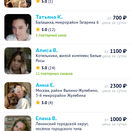
5.0
(1)
Татьяна К.
700 ₽
от
Балашиха, микрорайон Гагарина 6
цена за сутки
5.0
(12)
1 повторный заказ
Алиса В.
1100 ₽
от
Котельники, жилой комплекс Белые
цена за сутки
Росы
5.0
(24)
11 повторных заказов
Анна Е.
2300 ₽
от
Москва, район Выхино-Жулебино,
цена за сутки
3-й микрорайон Жулебина
5.0
(4)
Елена В.
1000 ₽
от
Ленинский городской округ,
цена за сутки
посёлок городского типа