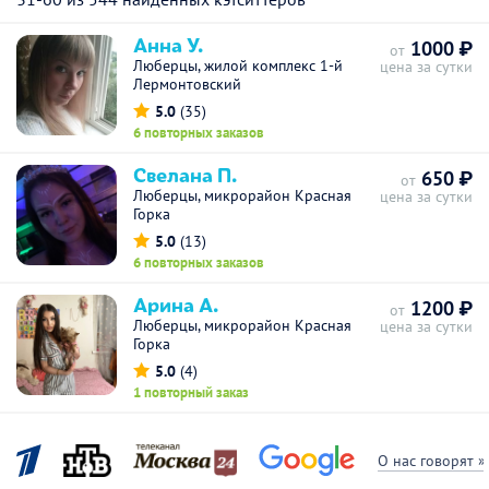
Анна У.
1000 ₽
от
Люберцы, жилой комплекс 1-й
цена за сутки
Лермонтовский
5.0
(35)
6 повторных заказов
Свелана П.
650 ₽
от
Люберцы, микрорайон Красная
цена за сутки
Горка
5.0
(13)
6 повторных заказов
Арина А.
1200 ₽
от
Люберцы, микрорайон Красная
цена за сутки
Горка
5.0
(4)
1 повторный заказ
О нас говорят »