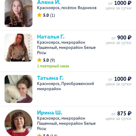
Алена И.
1000 ₽
от
Красноярск, посёлок Водников
цена за сутки
5.0
(1)
Наталья Г.
900 ₽
от
Красноярск, микрорайон
цена за сутки
Пашенный, микрорайон Белые
Росы
5.0
(9)
1 повторный заказ
Татьяна Г.
1000 ₽
от
Красноярск, Преображенский
цена за сутки
микрорайон
Ирина Ш.
875 ₽
от
Красноярск, микрорайон
цена за сутки
Пашенный, микрорайон Белые
Росы