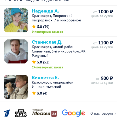
Надежда А.
1000 ₽
от
Красноярск, Покровский
цена за сутки
микрорайон, 7-й микрорайон
5.0
(39)
9 повторных заказов
Станислав Д.
1100 ₽
от
Красноярск, жилой район
цена за сутки
Солнечный, 5-й микрорайон, ЖК
Радужный
5.0
(52)
24 повторных заказа
Виолетта Е.
900 ₽
от
Красноярск, микрорайон
цена за сутки
Иннокентьевский
5.0
(4)
О нас говорят »