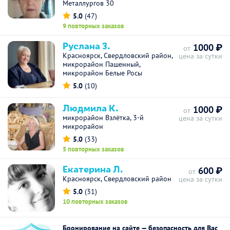
Металлургов 30
5.0
(47)
9 повторных заказов
Руслана З.
1000 ₽
от
Красноярск, Свердловский район,
цена за сутки
микрорайон Пашенный,
микрорайон Белые Росы
5.0
(10)
Людмила К.
1000 ₽
от
микрорайон Взлётка, 3-й
цена за сутки
микрорайон
5.0
(33)
5 повторных заказов
Екатерина Л.
600 ₽
от
Красноярск, Свердловский район
цена за сутки
5.0
(31)
10 повторных заказов
Бронирование на сайте — безопасность для Вас