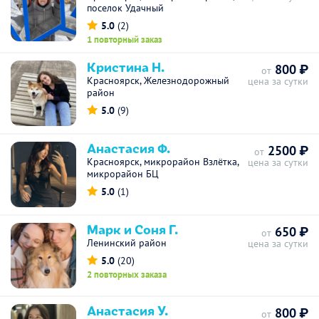
поселок Удачный
5.0
(2)
1 повторный заказ
Кристина Н.
800 ₽
от
Красноярск, Железнодорожный
цена за сутки
район
5.0
(9)
Анастасия Ф.
2500 ₽
от
Красноярск, микрорайон Взлётка,
цена за сутки
микрорайон БЦ
5.0
(1)
Марк и Соня Г.
650 ₽
от
Ленинский район
цена за сутки
5.0
(20)
2 повторных заказа
Анастасия У.
800 ₽
от