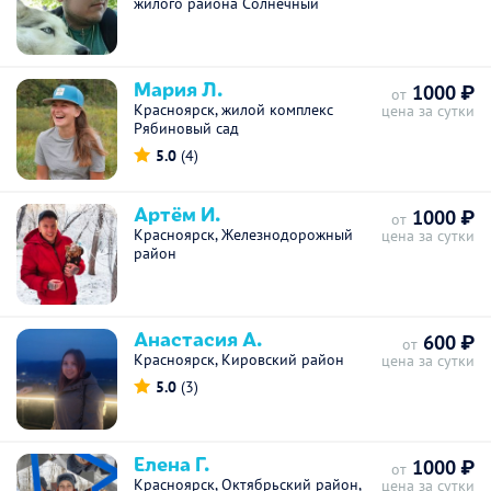
жилого района Солнечный
Мария Л.
1000 ₽
от
Красноярск, жилой комплекс
цена за сутки
Рябиновый сад
5.0
(4)
Артём И.
1000 ₽
от
Красноярск, Железнодорожный
цена за сутки
район
Анастасия А.
600 ₽
от
Красноярск, Кировский район
цена за сутки
5.0
(3)
Елена Г.
1000 ₽
от
Красноярск, Октябрьский район,
цена за сутки