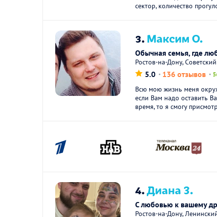
сектор, количество прогуло
3.
Максим О.
Обычная семья, где лю
Ростов-на-Дону, Советски
5.0
136 отзывов
5
Всю мою жизнь меня окру
если Вам надо оставить Ва
время, то я смогу присмотр
4.
Диана З.
С любовью к вашему др
Ростов-на-Дону, Ленински