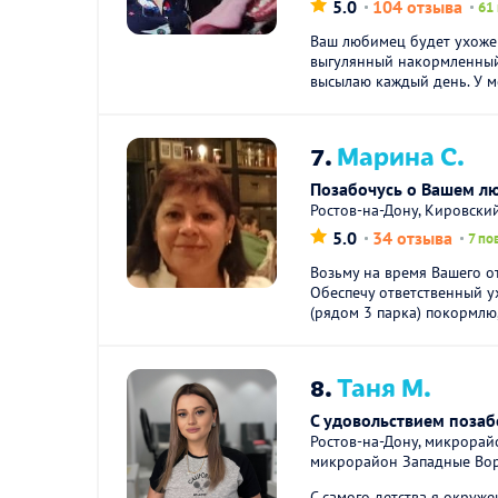
5.0
104 отзыва
61
Ваш любимец будет ухоже
выгулянный накормленный
высылаю каждый день. У ме
7.
Марина С.
Позабочусь о Вашем л
Ростов-на-Дону, Кировски
5.0
34 отзыва
7 по
Возьму на время Вашего от
Обеспечу ответственный ух
(рядом 3 парка) покормлю,
8.
Таня М.
С удовольствием позаб
Ростов-на-Дону, микрорай
микрорайон Западные Во
С самого детства я окруж