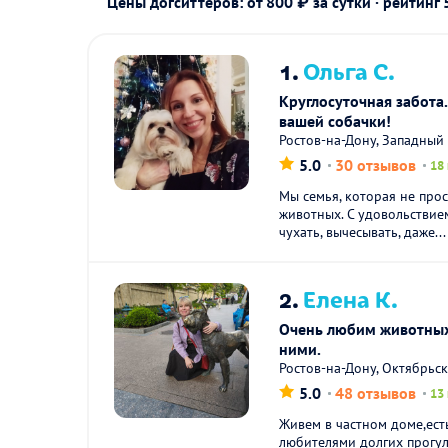
Цены догситтеров: от 800 ₽ за сутки · рейтинг
1.
Ольга С.
Круглосуточная забота.
вашей собачки!
Ростов-на-Дону, Западный
5.0
30 отзывов
18
Мы семья, которая не прос
животных. С удовольствием 
чухать, вычесывать, даже...
2.
Елена К.
Очень любим животных
ними.
Ростов-на-Дону, Октябрьс
5.0
48 отзывов
13
Живем в частном доме,есть
любителями долгих прогул