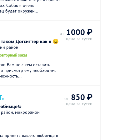
их. Собак я очень
ц будет окружён...
1000 ₽
от
цена за сутки
 таком Догситтер как я 😉
кий район
повторный заказ
ли Вам не с кем оставить
 и присмотр ему необходим,
можность...
Т.
850 ₽
от
цена за сутки
любимце!»
й район, микрорайон
ада принять вашего любимца в