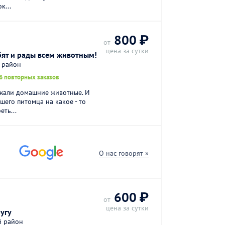
к...
800 ₽
от
цена за сутки
бят и рады всем животным!
й район
6 повторных заказов
жали домашние животные. И
шего питомца на какое - то
еть...
О нас говорят »
600 ₽
от
цена за сутки
угу
й район