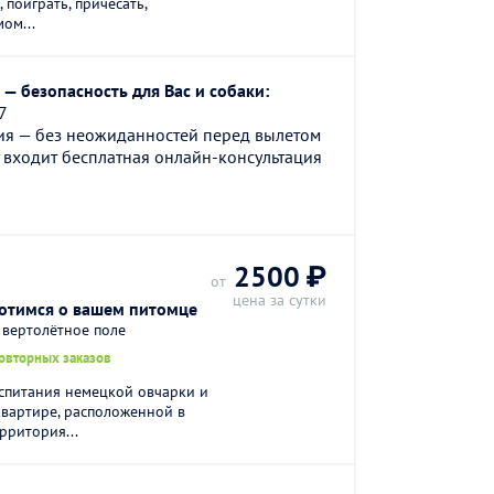
, поиграть, причесать,
ом...
— безопасность для Вас и собаки:
7
ия — без неожиданностей перед вылетом
 входит бесплатная онлайн-консультация
2500 ₽
от
цена за сутки
ботимся о вашем питомце
 вертолётное поле
повторных заказов
спитания немецкой овчарки и
вартире, расположенной в
рритория...