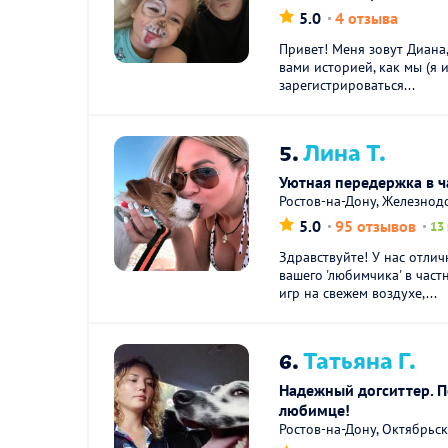
5.0
4 отзыва
Привет! Меня зовут Диана,
вами историей, как мы (я 
зарегистрироваться...
5.
Лина Т.
Уютная передержка в ч
Ростов-на-Дону, Железно
5.0
95 отзывов
13
Здравствуйте! У нас отли
вашего 'любимчика' в част
игр на свежем воздухе,...
6.
Татьяна Г.
Надежный догситтер. П
любимце!
Ростов-на-Дону, Октябрьс