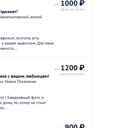
1000 ₽
от
цена за сутки
тдохнет!
Нижнегниловской, жилой
рафиком, поэтому есть
 о вашем животном. Для меня
ожность...
1200 ₽
от
цена за сутки
ремя с вашим любимцем!
йон Новое Поселение
ета ) Ежедневный фото и
ю дома, по-этому не стоит
и...
900 ₽