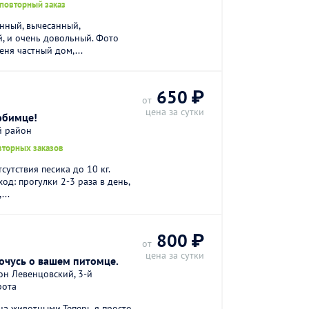
 повторный заказ
нный, вычесанный,
, и очень довольный. Фото
ня частный дом,...
650 ₽
от
цена за сутки
юбимце!
й район
вторных заказов
сутствия песика до 10 кг.
од: прогулки 2-3 раза в день,
...
800 ₽
от
цена за сутки
очусь о вашем питомце.
он Левенцовский, 3-й
рота
ена животными.Теперь я просто