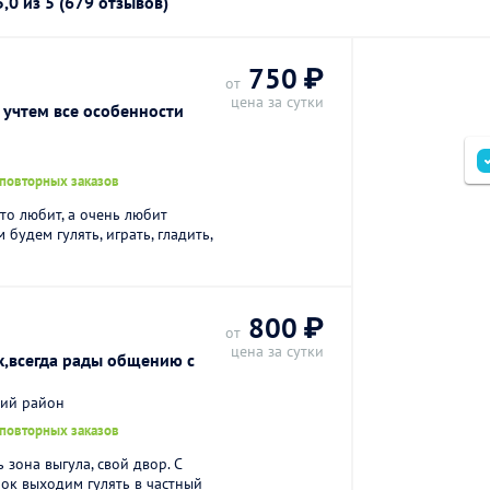
5,0
из 5 (679 отзывов)
750 ₽
от
цена за сутки
 учтем все особенности
 повторных заказов
то любит, а очень любит
будем гулять, играть, гладить,
800 ₽
от
цена за сутки
,всегда рады общению с
кий район
 повторных заказов
 зона выгула, свой двор. С
ок выходим гулять в частный