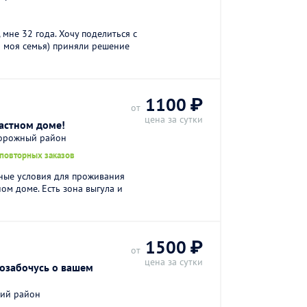
 мне 32 года. Хочу поделиться с
и моя семья) приняли решение
1100 ₽
от
цена за сутки
астном доме!
дорожный район
 повторных заказов
чные условия для проживания
ном доме. Есть зона выгула и
1500 ₽
от
цена за сутки
озабочусь о вашем
кий район