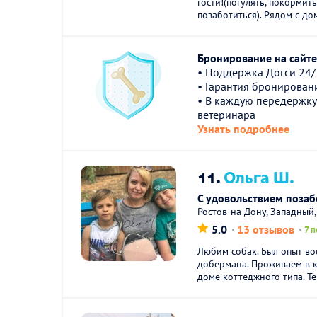
гости!(погулять, покормить
позаботиться). Рядом с дом
Бронирование на сайте 
• Поддержка Догси 24/
• Гарантия бронирован
• В каждую передержку
ветеринара
Узнать подробнее
11.
Ольга Ш.
С удовольствием поза
Ростов-на-Дону, Западный,
5.0
13 отзывов
7 
Любим собак. Был опыт во
добермана. Проживаем в к
доме коттеджного типа. Те