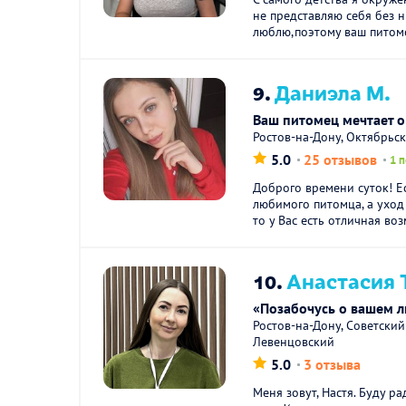
не представляю себя без н
люблю,поэтому ваш питоме
9.
Даниэла М.
Ваш питомец мечтает о
Ростов-на-Дону, Октябрьс
5.0
25 отзывов
1 
Доброго времени суток! Ес
любимого питомца, а уход
то у Вас есть отличная воз
10.
Анастасия 
«Позабочусь о вашем 
Ростов-на-Дону, Советски
Левенцовский
5.0
3 отзыва
Меня зовут, Настя. Буду р