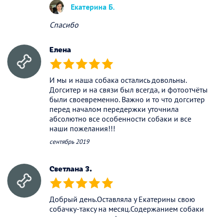
Екатерина Б.
Спасибо
Елена
(*)
(*)
(*)
(*)
(*)
И мы и наша собака остались довольны.
Догситер и на связи был всегда, и фотоотчёты
были своевременно. Важно и то что догситер
перед началом передержки уточнила
абсолютно все особенности собаки и все
наши пожелания!!!
сентябрь 2019
Светлана З.
(*)
(*)
(*)
(*)
(*)
Добрый день.Оставляла у Екатерины свою
собачку-таксу на месяц.Содержанием собаки