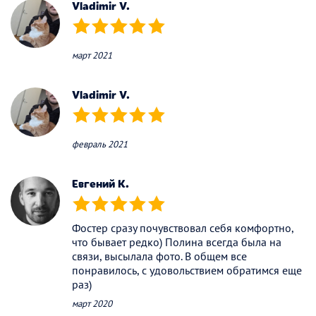
Vladimir V.
(*)
(*)
(*)
(*)
(*)
март 2021
Vladimir V.
(*)
(*)
(*)
(*)
(*)
февраль 2021
Евгений K.
(*)
(*)
(*)
(*)
(*)
Фостер сразу почувствовал себя комфортно,
что бывает редко) Полина всегда была на
связи, высылала фото. В общем все
понравилось, с удовольствием обратимся еще
раз)
март 2020