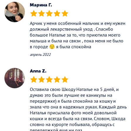
Марина Г.
(*)
(*)
(*)
(*)
(*)
Арчик у меня особенный мальчик и ему нужен
должный лекарственный уход . Спасибо
большое Наталье за то, что приютила моего
малыша и была на связи , пока меня не было
в городе 😌 я была спокойна
апрель 2022
Anna Z.
(*)
(*)
(*)
(*)
(*)
Оставила свою Шкоду Наталье на 5 дней, и
думаю это были лучшие ее каникулы на
передержке) я была спокойна за кошку и
знала что она в надежных руках. Каждый день
Наталья присылала фото моей довольной
кошки и всегда была на связи. Словом, Шкода
словно на курорте побывала, обращусь с
передержкой еще ни раз