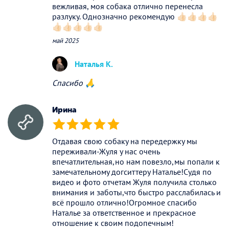
вежливая, моя собака отлично перенесла
разлуку. Однозначно рекомендую 👍🏻👍🏻👍🏻👍🏻
👍🏻👍🏻👍🏻👍🏻👍🏻
май 2025
Наталья К.
Спасибо 🙏
Ирина
(*)
(*)
(*)
(*)
(*)
Отдавая свою собаку на передержку мы
переживали-Жуля у нас очень
впечатлительная,но нам повезло,мы попали к
замечательному догситтеру Наталье!Судя по
видео и фото отчетам Жуля получила столько
внимания и заботы,что быстро расслабилась и
всё прошло отлично!Огромное спасибо
Наталье за ответственное и прекрасное
отношение к своим подопечным!