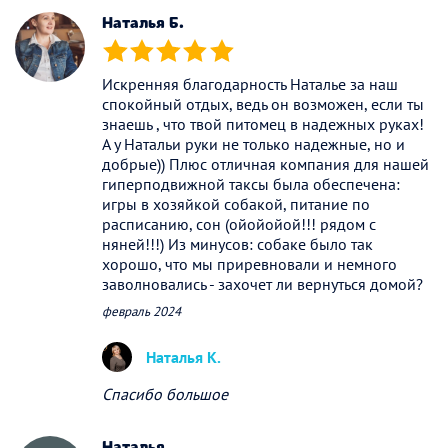
Наталья Б.
(*)
(*)
(*)
(*)
(*)
Искренняя благодарность Наталье за наш
спокойный отдых, ведь он возможен, если ты
знаешь , что твой питомец в надежных руках!
А у Натальи руки не только надежные, но и
добрые)) Плюс отличная компания для нашей
гиперподвижной таксы была обеспечена:
игры в хозяйкой собакой, питание по
расписанию, сон (ойойойой!!! рядом с
няней!!!) Из минусов: собаке было так
хорошо, что мы приревновали и немного
заволновались - захочет ли вернуться домой?
февраль 2024
Наталья К.
Спасибо большое
Наталья