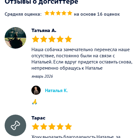
Отзывы о догситтере
Средняя оценка:
на основе 16 оценок
(*)
(*)
(*)
(*)
(*)
Татьяна А.
(*)
(*)
(*)
(*)
(*)
Наша собачка замечательно перенесла наше
отсутствие, постоянно были на связи с
Натальей. Если вдруг придется оставить снова,
непременно обращусь к Наталье
январь 2026
Наталья К.
🙏
Тарас
(*)
(*)
(*)
(*)
(*)
Хочу выразить благодарность Наталье, за