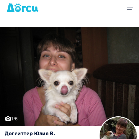
1/6
Догситтер Юлия В.