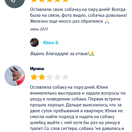
(*)
(*)
(*)
(*)
(*)
Оставляли свою собачку на пару дней! Всегда
была на связи, фото видео, собачка довольна!
Железно еще много раз обратимся 🙏🏻
июнь 2025
Юлия В.
Вадим, благодарю за отзыв!🙏
Ирина
(*)
(*)
( )
( )
( )
Оставляла собаку на пару дней. Юлия
внимательно выслушала и задала вопросы по
уходу и поведению собаки. Первая встреча
прошла хорошо. Дальше выяснилось, что за
двое суток пребывания в квартире, Юлия не
смогла найти подход и надеть на собаку
шлейку, выйти с ней хотя бы раз на улицу в
туалет. Со слов ситтера, собака "не давалась и