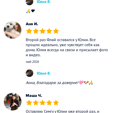
Юлия В.
🙏❤️
Аня И.
(*)
(*)
(*)
(*)
(*)
Второй раз Флай оставался у Юлии. Все
прошло идеально, уже чувствует себя как
дома. Юлия всегда на связи и присылает фото
и видео.
май 2026
Юлия В.
Анна, благодарю за доверие!🩷🐶🙏
Маша Ч.
(*)
(*)
(*)
(*)
(*)
Оставляю Семгу у Юлии уже второй раз, и