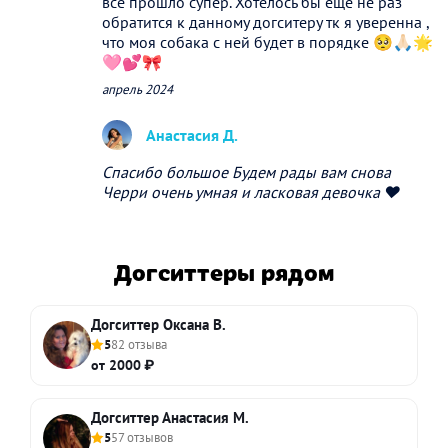
всё прошло супер. Хотелось бы ещё не раз
обратится к данному догситеру тк я уверенна ,
что моя собака с ней будет в порядке 🥺🙏🏻🌟
🩷💕🎀
апрель 2024
Анастасия Д.
Спасибо большое Будем рады вам снова
Черри очень умная и ласковая девочка ❤️
Догситтеры рядом
Догситтер Оксана В.
5
82 отзыва
от 2000 ₽
Догситтер Анастасия М.
5
57 отзывов