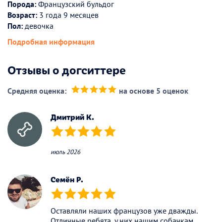
Порода:
Французский бульдог
Возраст:
3 года 9 месяцев
Пол:
девочка
Подробная информация
Отзывы о догситтере
Средняя оценка:
на основе 5 оценок
(*)
(*)
(*)
(*)
(*)
Дмитрий К.
(*)
(*)
(*)
(*)
(*)
июль 2026
Семён Р.
(*)
(*)
(*)
(*)
(*)
Оставляли наших французов уже дважды.
Отличные ребята, у них нашим собачкам