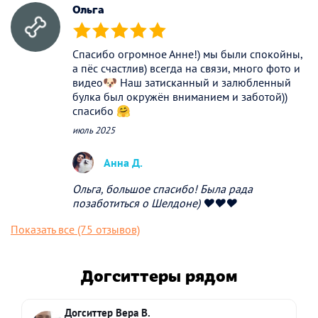
Ольга
(*)
(*)
(*)
(*)
(*)
Спасибо огромное Анне!) мы были спокойны,
а пёс счастлив) всегда на связи, много фото и
видео🐶 Наш затисканный и залюбленный
булка был окружён вниманием и заботой))
спасибо 🤗
июль 2025
Анна Д.
Ольга, большое спасибо! Была рада
позаботиться о Шелдоне) ❤️❤️❤️
Показать все (75 отзывов)
Догситтеры рядом
Догситтер Вера В.