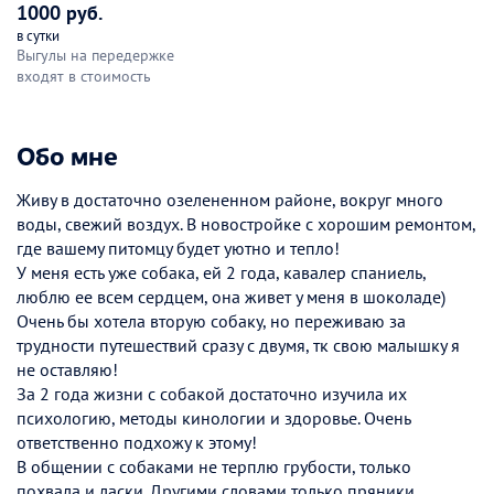
1000 руб.
в сутки
Выгулы на передержке
входят в стоимость
Обо мне
Живу в достаточно озелененном районе, вокруг много
воды, свежий воздух. В новостройке с хорошим ремонтом,
где вашему питомцу будет уютно и тепло!
У меня есть уже собака, ей 2 года, кавалер спаниель,
люблю ее всем сердцем, она живет у меня в шоколаде)
Очень бы хотела вторую собаку, но переживаю за
трудности путешествий сразу с двумя, тк свою малышку я
не оставляю!
За 2 года жизни с собакой достаточно изучила их
психологию, методы кинологии и здоровье. Очень
ответственно подхожу к этому!
В общении с собаками не терплю грубости, только
похвала и ласки. Другими словами только пряники,