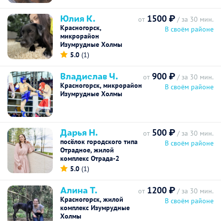
Юлия К.
1500 ₽
от
/ за 30 мин.
Красногорск,
В своём районе
микрорайон
Изумрудные Холмы
5.0
(1)
Владислав Ч.
900 ₽
от
/ за 30 мин.
Красногорск, микрорайон
В своём районе
Изумрудные Холмы
Дарья Н.
500 ₽
от
/ за 30 мин.
посёлок городского типа
В своём районе
Отрадное, жилой
комплекс Отрада-2
5.0
(1)
Алина Т.
1200 ₽
от
/ за 30 мин.
Красногорск, жилой
В своём районе
комплекс Изумрудные
Холмы