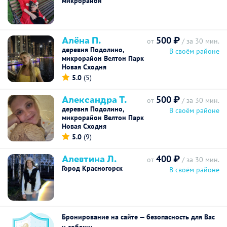
микрорайон
Алёна П.
500 ₽
от
/ за 30 мин.
деревня Подолино,
В своём районе
микрорайон Велтон Парк
Новая Сходня
5.0
(5)
Александра Т.
500 ₽
от
/ за 30 мин.
деревня Подолино,
В своём районе
микрорайон Велтон Парк
Новая Сходня
5.0
(9)
Алевтина Л.
400 ₽
от
/ за 30 мин.
Город Красногорск
В своём районе
Бронирование на сайте — безопасность для Вас