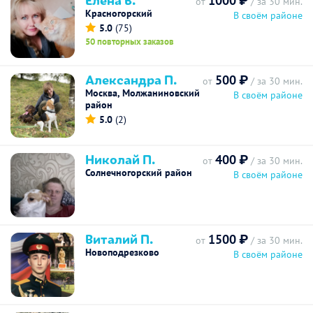
1000 ₽
от
/ за 30 мин.
Красногорский
В своём районе
5.0
(75)
50 повторных заказов
Александра П.
500 ₽
от
/ за 30 мин.
Москва, Молжаниновский
В своём районе
район
5.0
(2)
Николай П.
400 ₽
от
/ за 30 мин.
Солнечногорский район
В своём районе
Виталий П.
1500 ₽
от
/ за 30 мин.
Новоподрезково
В своём районе