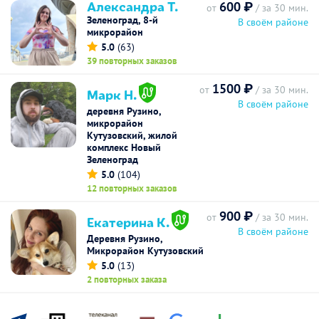
Александра Т.
600 ₽
от
/ за 30 мин.
Зеленоград, 8-й
В своём районе
микрорайон
5.0
(63)
39 повторных заказов
1500 ₽
от
/ за 30 мин.
Марк Н.
В своём районе
деревня Рузино,
микрорайон
Кутузовский, жилой
комплекс Новый
Зеленоград
5.0
(104)
12 повторных заказов
900 ₽
от
/ за 30 мин.
Екатерина К.
В своём районе
Деревня Рузино,
Микрорайон Кутузовский
5.0
(13)
2 повторных заказа