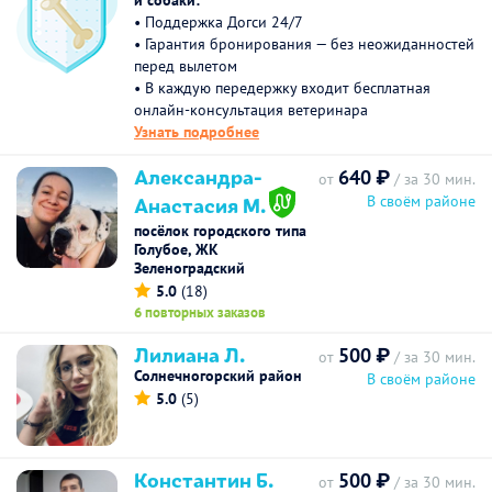
и собаки:
• Поддержка Догси 24/7
• Гарантия бронирования — без неожиданностей
перед вылетом
• В каждую передержку входит бесплатная
онлайн-консультация ветеринара
Узнать подробнее
Александра-
640 ₽
от
/ за 30 мин.
Анастасия М.
В своём районе
посёлок городского типа
Голубое, ЖК
Зеленоградский
5.0
(18)
6 повторных заказов
Лилиана Л.
500 ₽
от
/ за 30 мин.
Солнечногорский район
В своём районе
5.0
(5)
Константин Б.
500 ₽
от
/ за 30 мин.