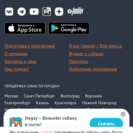
Подготовка к передержке
О нас говорят / Для прессы
О компании
Журнал о собаках
Контакты и офис
Партнеры
Наш подкаст
Мобильные приложения
ПЕРЕДЕРЖКА СОБАК ПО ГОРОДАМ
Москва
Санкт-Петербург
Волгоград
Воронеж
Екатеринбург
Казань
Красноярск
Нижний Новгород
Новосибирск
Омск
Пермь
Ростов-на-Дону
Самара
Саратов
Уфа
Челябинск
Все города
Dogsy – Возьмём собаку
Скачать
в гости!
© 2015-2026, ООО «Догси»
Бесплатно в Google Play
Мы используем
cookies
для правильной работы сайта Догси.