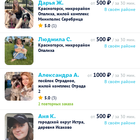
Дарья Ж.
500 ₽
от
/ за 30 мин.
Красногорск, микрорайон
В своём районе
Опалиха, жилой комплекс
Миниполис Серебрица
5.0
(1)
Людмила С.
500 ₽
от
/ за 30 мин.
Красногорск, микрорайон
В своём районе
Опалиха
Александра А.
1000 ₽
от
/ за 30 мин.
посёлок Отрадное,
В своём районе
жилой комплекс Отрада
2
5.0
(3)
2 повторных заказа
Аня К.
500 ₽
от
/ за 30 мин.
городской округ Истра,
В своём районе
деревня Исаково