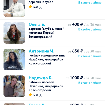
деревня Голубое
В своём районе
5.0
(2)
Ольга Б.
400 ₽
от
/ за 30 мин.
деревня Голубое, жилой
В своём районе
комплекс Первый
Зеленоградский
Антонина Ч.
630 ₽
от
/ за 30 мин.
посёлок городского типа
В своём районе
Нахабино, микрорайон
Красногорский
Надежда Б.
1000 ₽
от
/ за 30 мин.
рабочий посёлок
В своём районе
Нахабино, микрорайон
Красногорский
5.0
(1)
Елена В.