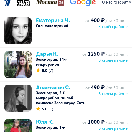
О нас говорят »
Екатерина Ч.
400 ₽
от
/ за 30 мин.
Солнечногорский
В своём районе
Дарья К.
1250 ₽
от
/ за 30 мин.
Зеленоград, 14-й
В своём районе
микрорайон
5.0
(7)
Анастасия С.
490 ₽
от
/ за 30 мин.
Зеленоград, 3-й
В своём районе
микрорайон, жилой
комплекс Зеленоград Сити
5.0
(1)
Юля К.
1000 ₽
от
/ за 30 мин.
Зеленоград, 1-й
В своём районе