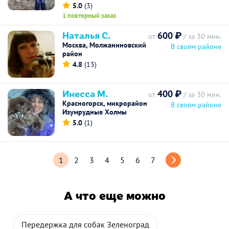
5.0
(3)
1 повторный заказ
Наталья С.
600 ₽
от
/ за 30 мин.
Москва, Молжаниновский
В своём районе
район
4.8
(13)
Инесса М.
400 ₽
от
/ за 30 мин.
Красногорск, микрорайон
В своём районе
Изумрудные Холмы
5.0
(1)
1
2
3
4
5
6
7
А что еще можно
Передержка для собак Зеленоград