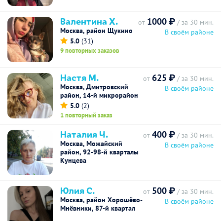
Валентина Х.
1000 ₽
от
/ за 30 мин.
Москва, район Щукино
В своём районе
5.0
(31)
9 повторных заказов
Настя М.
625 ₽
от
/ за 30 мин.
Москва, Дмитровский
В своём районе
район, 14-й микрорайон
5.0
(2)
1 повторный заказ
Наталия Ч.
400 ₽
от
/ за 30 мин.
Москва, Можайский
В своём районе
район, 92-98-й кварталы
Кунцева
Юлия С.
500 ₽
от
/ за 30 мин.
Москва, район Хорошёво-
В своём районе
Мнёвники, 87-й квартал