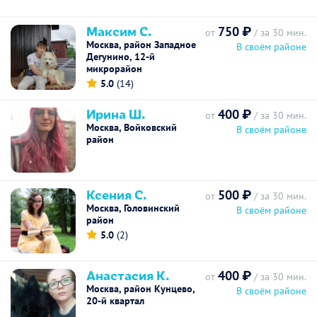
Максим С.
750 ₽
от
/ за 30 мин.
Москва, район Западное
В своём районе
Дегунино, 12-й
микрорайон
5.0
(14)
Ирина Ш.
400 ₽
от
/ за 30 мин.
Москва, Войковский
В своём районе
район
Ксения С.
500 ₽
от
/ за 30 мин.
Москва, Головинский
В своём районе
район
5.0
(2)
Анастасия К.
400 ₽
от
/ за 30 мин.
Москва, район Кунцево,
В своём районе
20-й квартал