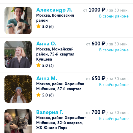
Александр Л.
1000 ₽
от
/ за 30 мин.
Москва, Войковский
В своём районе
район
5.0
(6)
Анна О.
600 ₽
от
/ за 30 мин.
Москва, Можайский
В своём районе
район, 75-й квартал
Кунцева
5.0
(3)
Анна М.
650 ₽
от
/ за 30 мин.
Москва, район Хорошёво-
В своём районе
Мнёвники, 87-й квартал
5.0
(8)
Валерия Г.
700 ₽
от
/ за 30 мин.
Москва, район Хорошёво-
В своём районе
Мнёвники, 82-й квартал,
ЖК Юнион Парк