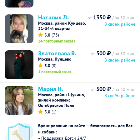
Наталия Л.
1350 ₽
от
/ за 30 мин.
Москва, район Кунцево,
В своём районе
31-34-й квартал
5.0
(73)
24 повторных заказа
Златослава В.
500 ₽
от
/ за 30 мин.
Москва, Кунцево
В своём районе
5.0
(8)
1 повторный заказ
Мария Н.
500 ₽
от
/ за 30 мин.
Москва, район Щукино,
В своём районе
жилой комплекс
Октябрьское Поле
5.0
(1)
Бронирование на сайте — безопасность для Вас
и собаки:
• Поддержка Догси 24/7