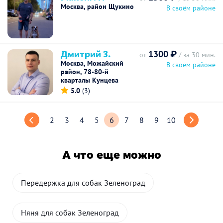
Москва, район Щукино
В своём районе
Дмитрий З.
1300 ₽
от
/ за 30 мин.
Москва, Можайский
В своём районе
район, 78-80-й
кварталы Кунцева
5.0
(3)
2
3
4
5
6
7
8
9
10
А что еще можно
Передержка для собак Зеленоград
Няня для собак Зеленоград