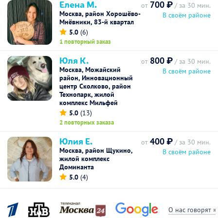
Елена М.
700 ₽
от
/ за 30 мин.
Москва, район Хорошёво-
В своём районе
Мнёвники, 83-й квартал
5.0
(6)
1 повторный заказ
Юля К.
800 ₽
от
/ за 30 мин.
Москва, Можайский
В своём районе
район, Инновационный
центр Сколково, район
Технопарк, жилой
комплекс Мильфей
5.0
(13)
2 повторных заказа
Юлия Е.
400 ₽
от
/ за 30 мин.
Москва, район Щукино,
В своём районе
жилой комплекс
Доминанта
5.0
(4)
О нас говорят »