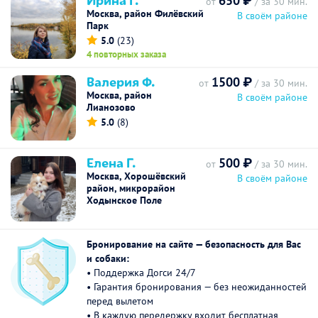
650 ₽
от
/ за 30 мин.
Москва, район Филёвский
В своём районе
Парк
5.0
(23)
4 повторных заказа
Валерия Ф.
1500 ₽
от
/ за 30 мин.
Москва, район
В своём районе
Лианозово
5.0
(8)
Елена Г.
500 ₽
от
/ за 30 мин.
Москва, Хорошёвский
В своём районе
район, микрорайон
Ходынское Поле
Бронирование на сайте — безопасность для Вас
и собаки:
• Поддержка Догси 24/7
• Гарантия бронирования — без неожиданностей
перед вылетом
• В каждую передержку входит бесплатная