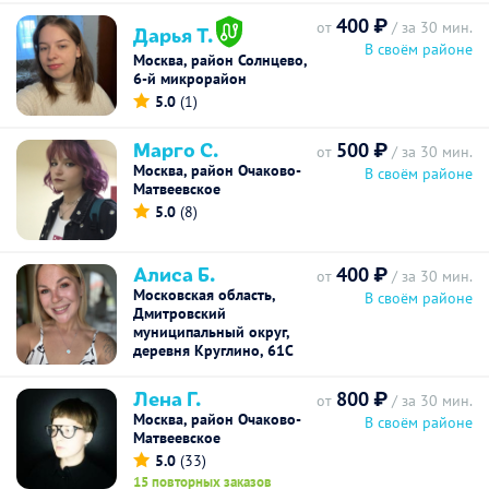
400 ₽
от
/ за 30 мин.
Дарья Т.
В своём районе
Москва, район Солнцево,
6-й микрорайон
5.0
(1)
Марго С.
500 ₽
от
/ за 30 мин.
Москва, район Очаково-
В своём районе
Матвеевское
5.0
(8)
Алиса Б.
400 ₽
от
/ за 30 мин.
Московская область,
В своём районе
Дмитровский
муниципальный округ,
деревня Круглино, 61С
Лена Г.
800 ₽
от
/ за 30 мин.
Москва, район Очаково-
В своём районе
Матвеевское
5.0
(33)
15 повторных заказов