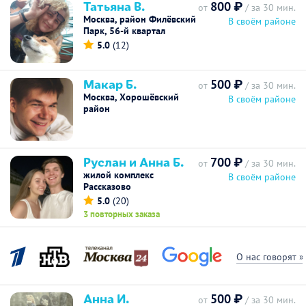
Татьяна В.
800 ₽
от
/ за 30 мин.
Москва, район Филёвский
В своём районе
Парк, 56-й квартал
5.0
(12)
Макар Б.
500 ₽
от
/ за 30 мин.
Москва, Хорошёвский
В своём районе
район
Руслан и Анна Б.
700 ₽
от
/ за 30 мин.
жилой комплекс
В своём районе
Рассказово
5.0
(20)
3 повторных заказа
О нас говорят »
Анна И.
500 ₽
от
/ за 30 мин.