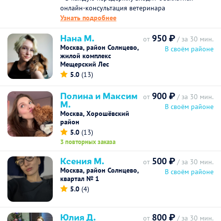
онлайн-консультация ветеринара
Узнать подробнее
Нана М.
950 ₽
от
/ за 30 мин.
Москва, район Солнцево,
В своём районе
жилой комплекс
Мещерский Лес
5.0
(13)
Полина и Максим
900 ₽
от
/ за 30 мин.
М.
В своём районе
Москва, Хорошёвский
район
5.0
(13)
3 повторных заказа
Ксения М.
500 ₽
от
/ за 30 мин.
Москва, район Солнцево,
В своём районе
квартал № 1
5.0
(4)
Юлия Д.
800 ₽
от
/ за 30 мин.