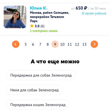
Юлия К.
650 ₽
от
/ за 30 мин.
Москва, район Солнцево,
В своём районе
микрорайон Татьянин
Парк
5.0
(6)
2 повторных заказа
5
6
7
8
9
10
11
12
13
А что еще можно
Передержка для собак Зеленоград
Няня для собак Зеленоград
Передержка кошек Зеленоград