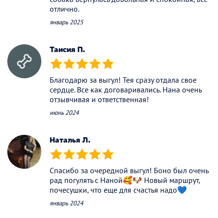
отлично.
январь 2025
Таисия П.
(*)
(*)
(*)
(*)
(*)
Благодарю за выгул! Тея сразу отдала свое
сердце. Все как договаривались. Нана очень
отзывчивая и ответственная!
июнь 2024
Наталья Л.
(*)
(*)
(*)
(*)
(*)
Спасибо за очередной выгул! Боно был очень
рад погулять с Наной🥰🐶 Новый маршрут,
почесушки, что еще для счастья надо💙
январь 2024