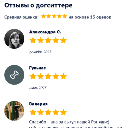
Отзывы о догситтере
Средняя оценка:
на основе 13 оценок
(*)
(*)
(*)
(*)
(*)
Александра С.
(*)
(*)
(*)
(*)
(*)
декабрь 2025
Гульназ
(*)
(*)
(*)
(*)
(*)
июль 2025
Валерия
(*)
(*)
(*)
(*)
(*)
Спасибо Нана за выгул нашей Роняши:)
собака вернулась довольная и спокойная, все