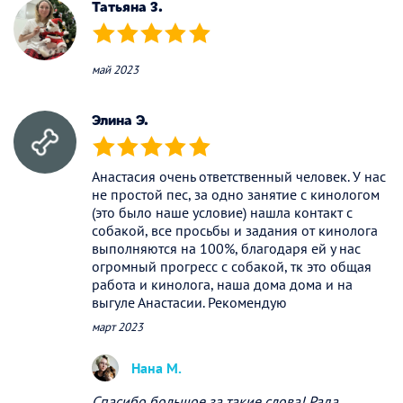
Татьяна З.
(*)
(*)
(*)
(*)
(*)
май 2023
Элина Э.
(*)
(*)
(*)
(*)
(*)
Анастасия очень ответственный человек. У нас
не простой пес, за одно занятие с кинологом
(это было наше условие) нашла контакт с
собакой, все просьбы и задания от кинолога
выполняются на 100%, благодаря ей у нас
огромный прогресс с собакой, тк это общая
работа и кинолога, наша дома дома и на
выгуле Анастасии. Рекомендую
март 2023
Нана М.
Спасибо большое за такие слова! Рада