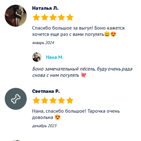
Наталья Л.
(*)
(*)
(*)
(*)
(*)
Спасибо большое за выгул! Боно кажется
хочется еще раз с вами погулять😄😍
январь 2024
Нана М.
Боно замечательный пёсель, буду очень рада
снова с ним погулять 💘
Светлана P.
(*)
(*)
(*)
(*)
(*)
Нана, спасибо большое! Тарочка очень
довольна 😍
декабрь 2023