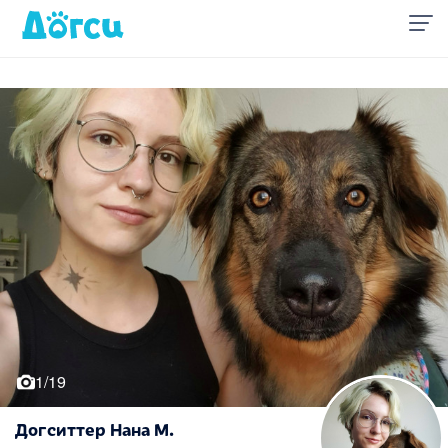
1/19
Догситтер Нана М.