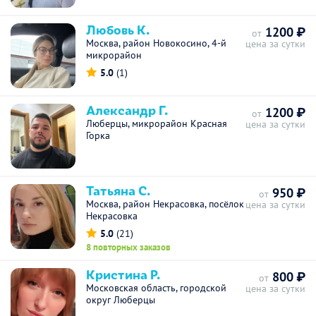
Любовь К.
1200 ₽
от
Москва, район Новокосино, 4-й
цена за сутки
микрорайон
5.0
(1)
Александр Г.
1200 ₽
от
Люберцы, микрорайон Красная
цена за сутки
Горка
Татьяна С.
950 ₽
от
Москва, район Некрасовка, посёлок
цена за сутки
Некрасовка
5.0
(21)
8 повторных заказов
Кристина Р.
800 ₽
от
Московская область, городской
цена за сутки
округ Люберцы