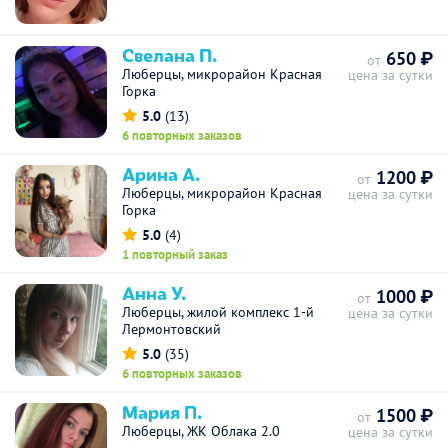
Свелана П.
650 ₽
от
Люберцы, микрорайон Красная
цена за сутки
Горка
5.0
(13)
6 повторных заказов
Арина А.
1200 ₽
от
Люберцы, микрорайон Красная
цена за сутки
Горка
5.0
(4)
1 повторный заказ
Анна У.
1000 ₽
от
Люберцы, жилой комплекс 1-й
цена за сутки
Лермонтовский
5.0
(35)
6 повторных заказов
Мария П.
1500 ₽
от
Люберцы, ЖК Облака 2.0
цена за сутки