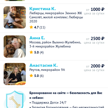
Кристина К.
1000 ₽
от
Люберцы, микрорайон Зенино ЖК
цена за сутки
Самолёт, жилой комплекс Люберцы
2020
4.7
(11)
Анна Е.
2500 ₽
от
Москва, район Выхино-Жулебино,
цена за сутки
3-й микрорайон Жулебина
5.0
(4)
Анастасия К.
2000 ₽
от
Реутов, микрорайон 9А
цена за сутки
5.0
(6)
Бронирование на сайте — безопасность для Вас
и собаки:
• Поддержка Догси 24/7
• Гарантия бронирования — без неожиданностей