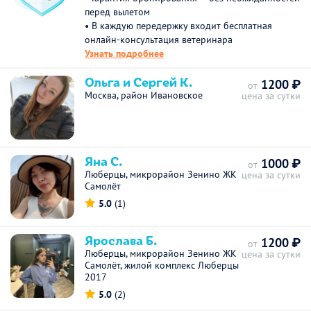
перед вылетом
• В каждую передержку входит бесплатная
онлайн-консультация ветеринара
Узнать подробнее
Ольга и Сергей К.
1200 ₽
от
Москва, район Ивановское
цена за сутки
Яна С.
1000 ₽
от
Люберцы, микрорайон Зенино ЖК
цена за сутки
Самолёт
5.0
(1)
Ярослава Б.
1200 ₽
от
Люберцы, микрорайон Зенино ЖК
цена за сутки
Самолёт, жилой комплекс Люберцы
2017
5.0
(2)