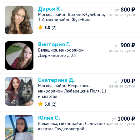
Дарья К.
800 ₽
от
Москва, район Выхино-Жулебино,
цена за сутки
1-й микрорайон Жулебина
5.0
(2)
Виктория Г.
900 ₽
от
Балашиха, микрорайон
цена за сутки
Дзержинского д 23
Екатерина Д.
700 ₽
от
Москва, район Некрасовка,
цена за сутки
микрорайон Люберецкие Поля, 11-
й квартал
5.0
(2)
Юлия С.
1000 ₽
от
Балашиха, микрорайон Салтыковка,
цена за сутки
квартал Трудкоопстрой