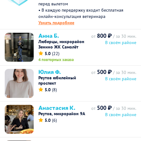
перед вылетом
• В каждую передержку входит бесплатная
онлайн-консультация ветеринара
Узнать подробнее
Анна Б.
800 ₽
от
/ за 30 мин.
Люберцы, микрорайон
В своём районе
Зенино ЖК Самолёт
5.0
(22)
4 повторных заказа
Юлия Ф.
500 ₽
от
/ за 30 мин.
Реутов юбилейный
В своём районе
проспект
5.0
(8)
Анастасия К.
500 ₽
от
/ за 30 мин.
Реутов, микрорайон 9А
В своём районе
5.0
(6)