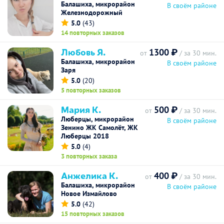
Балашиха, микрорайон
В своём районе
Железнодорожный
5.0
(43)
14 повторных заказов
Любовь Я.
1300 ₽
от
/ за 30 мин.
Балашиха, микрорайон
В своём районе
Заря
5.0
(20)
5 повторных заказов
Мария К.
500 ₽
от
/ за 30 мин.
Люберцы, микрорайон
В своём районе
Зенино ЖК Самолёт, ЖК
Люберцы 2018
5.0
(4)
3 повторных заказа
Анжелика К.
400 ₽
от
/ за 30 мин.
Балашиха, микрорайон
В своём районе
Новое Измайлово
5.0
(42)
15 повторных заказов