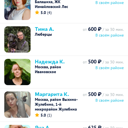
Балашиха, ЖК
В своём районе
Измайловский Лес
5.0
(4)
Тима А.
600 ₽
от
/ за 30 мин.
Люберцы
В своём районе
Надежда К.
500 ₽
от
/ за 30 мин.
Москва, район
В своём районе
Ивановское
Маргарита К.
500 ₽
от
/ за 30 мин.
Москва, район Выхино-
В своём районе
Жулебино, 1-й
микрорайон Жулебина
5.0
(1)
Яна А.
625 ₽