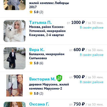
жилой комплекс Люберцы
2017
5.0
(2)
Tатьяна П.
1000 ₽
от
/ за 30 мин.
Москва, район Косино-
В своём районе
Ухтомский, микрорайон
Кожухово, 2-й квартал
Вера К.
600 ₽
от
/ за 30 мин.
Балашиха, микрорайон
В своём районе
Салтыковка
5.0
(6)
900 ₽
от
/ за 30 мин.
Виктория М.
В своём районе
деревня Марусино, жилой
комплекс Марусино-2
5.0
(2)
Оксана Г.
750 ₽
от
/ за 30 мин.