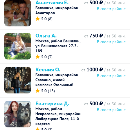
Анастасия Е.
500 ₽
от
/ за 30 мин.
Балашиха, микрорайон
В своём районе
Авиаторов
5.0
(8)
Ольга А.
750 ₽
от
/ за 30 мин.
Москва, район Вешняки,
В своём районе
ул. Вешняковская 27-3-
189
5.0
(3)
Ксения О.
1000 ₽
от
/ за 30 мин.
Балашиха, микрорайон
В своём районе
Саввино, жилой
комплекс Столичный
5.0
(13)
Екатерина Д.
500 ₽
от
/ за 30 мин.
Москва, район
В своём районе
Некрасовка, микрорайон
Люберецкие Поля, 11-й
квартал
5.0
(2)