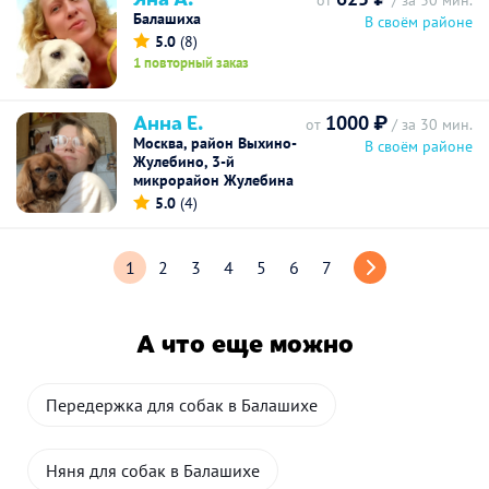
от
/ за 30 мин.
Балашиха
В своём районе
5.0
(8)
1 повторный заказ
Анна Е.
1000 ₽
от
/ за 30 мин.
Москва, район Выхино-
В своём районе
Жулебино, 3-й
микрорайон Жулебина
5.0
(4)
1
2
3
4
5
6
7
А что еще можно
Передержка для собак в Балашихе
Няня для собак в Балашихе