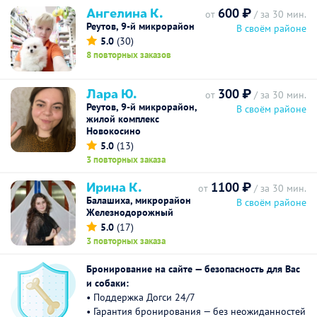
Ангелина К.
600 ₽
от
/ за 30 мин.
Реутов, 9-й микрорайон
В своём районе
5.0
(30)
8 повторных заказов
Лара Ю.
300 ₽
от
/ за 30 мин.
Реутов, 9-й микрорайон,
В своём районе
жилой комплекс
Новокосино
5.0
(13)
3 повторных заказа
Ирина К.
1100 ₽
от
/ за 30 мин.
Балашиха, микрорайон
В своём районе
Железнодорожный
5.0
(17)
3 повторных заказа
Бронирование на сайте — безопасность для Вас
и собаки:
• Поддержка Догси 24/7
• Гарантия бронирования — без неожиданностей