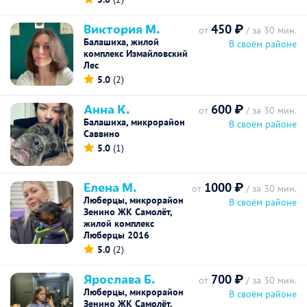
Виктория М.
450 ₽
от
/ за 30 мин.
Балашиха, жилой
В своём районе
комплекс Измайловский
Лес
5.0
(2)
Анна К.
600 ₽
от
/ за 30 мин.
Балашиха, микрорайон
В своём районе
Саввино
5.0
(1)
Елена М.
1000 ₽
от
/ за 30 мин.
Люберцы, микрорайон
В своём районе
Зенино ЖК Самолёт,
жилой комплекс
Люберцы 2016
5.0
(2)
Ярослава Б.
700 ₽
от
/ за 30 мин.
Люберцы, микрорайон
В своём районе
Зенино ЖК Самолёт,