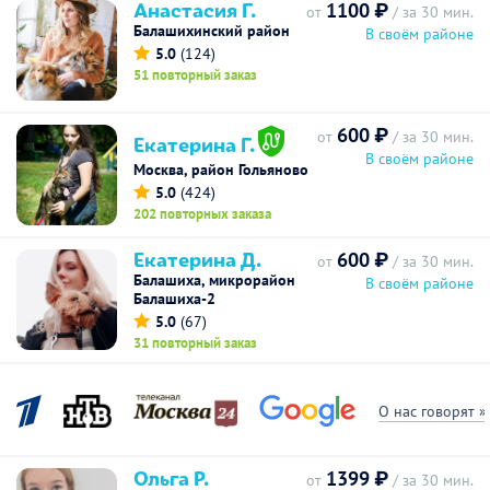
Анастасия Г.
1100 ₽
от
/ за 30 мин.
Балашихинский район
В своём районе
5.0
(124)
51 повторный заказ
600 ₽
от
/ за 30 мин.
Екатерина Г.
В своём районе
Москва, район Гольяново
5.0
(424)
202 повторных заказа
Екатерина Д.
600 ₽
от
/ за 30 мин.
Балашиха, микрорайон
В своём районе
Балашиха-2
5.0
(67)
31 повторный заказ
О нас говорят »
Ольга Р.
1399 ₽
от
/ за 30 мин.