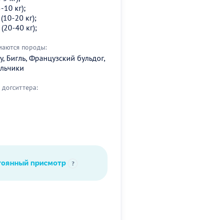
-10 кг);
(10-20 кг);
(20-40 кг);
маются породы:
у, Бигль, Французский бульдог,
альчики
догситтера:
тоянный присмотр
?