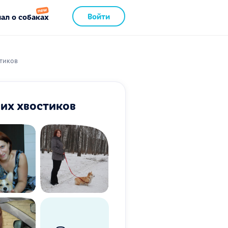
Войти
ал о собаках
стиков
ших хвостиков