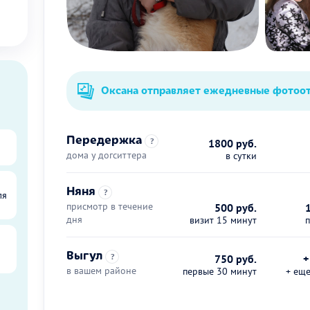
Оксана отправляет ежедневные фотоо
Передержка
?
1800 руб.
дома у догситтера
в сутки
Няня
?
ля
присмотр в течение
500 руб.
дня
визит 15 минут
Выгул
?
750 руб.
+
в вашем районе
первые 30 минут
+ ещ
ы