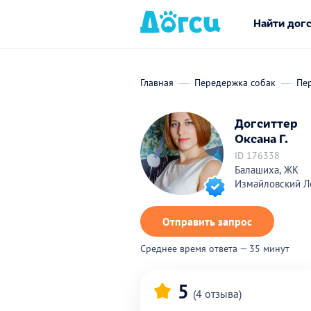
Найти дог
Главная
Передержка собак
Пе
Догситтер
Оксана Г.
ID 176338
Балашиха, ЖК
Измайловский Л
Отправить запрос
Среднее время ответа — 35 минут
5
(4 отзыва)