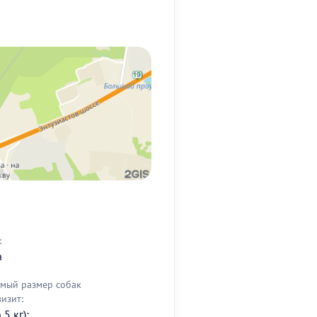
:
а
мый размер собак
визит:
5 кг);