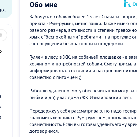
Обо мне
Оп
ия.
Забочусь о собаках более 15 лет. Сначала - корги
приюта - Рум-румыч, метис лайки. Также имею оп
разного размера, активности и степени тревожн
язык с "беспокойными" ребятами - на прогулке о
счет ощущения безопасности и поддержки.
Гуляем в лесу, в ЖК, на собачьей площадке - в за
хозяином и потребностей собаки. Смогу присылат
информировать о состоянии и настроении питом
2
совместно с питомцем ;)
9
Работаю удаленно, могу обеспечить присмотр за 
рыбки и др) у вас дома (ЖК Измайловский лес).
6
3
Передержку у себя рассматриваю, но надо тестир
знакомить хвостика с Рум-румычем, приглашать в 
0
совместимость. Если вы готовы уделить этому вре
договоримся.