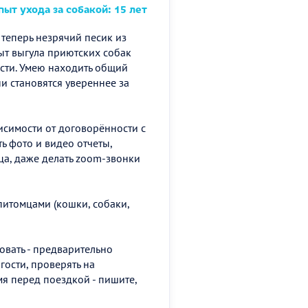
ыт ухода за собакой: 15 лет
, теперь незрячий песик из
ыт выгула приютских собак
ости. Умею находить общий
ни становятся увереннее за
висимости от договорённости с
ь фото и видео отчеты,
ца, даже делать zoom-звонки
питомцами (кошки, собаки,
овать - предварительно
гости, проверять на
мя перед поездкой - пишите,