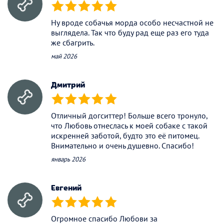
(*)
(*)
(*)
(*)
(*)
Ну вроде собачья морда особо несчастной не
выглядела. Так что буду рад еще раз его туда
же сбагрить.
май 2026
Дмитрий
(*)
(*)
(*)
(*)
(*)
Отличный догситтер! Больше всего тронуло,
что Любовь отнеслась к моей собаке с такой
искренней заботой, будто это её питомец.
Внимательно и очень душевно. Спасибо!
январь 2026
Евгений
(*)
(*)
(*)
(*)
(*)
Огромное спасибо Любови за