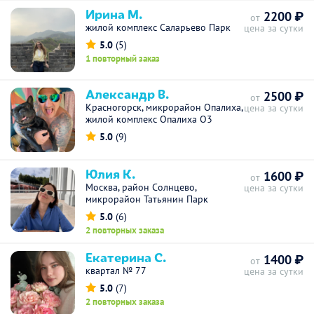
Ирина М.
2200 ₽
от
жилой комплекс Саларьево Парк
цена за сутки
5.0
(5)
1 повторный заказ
Александр В.
2500 ₽
от
Красногорск, микрорайон Опалиха,
цена за сутки
жилой комплекс Опалиха О3
5.0
(9)
Юлия К.
1600 ₽
от
Москва, район Солнцево,
цена за сутки
микрорайон Татьянин Парк
5.0
(6)
2 повторных заказа
Екатерина С.
1400 ₽
от
квартал № 77
цена за сутки
5.0
(7)
2 повторных заказа