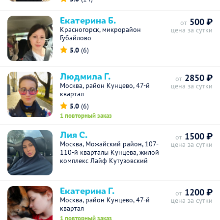
Екатерина Б.
500 ₽
от
Красногорск, микрорайон
цена за сутки
Губайлово
5.0
(6)
Людмила Г.
2850 ₽
от
Москва, район Кунцево, 47-й
цена за сутки
квартал
5.0
(6)
1 повторный заказ
Лия С.
1500 ₽
от
Москва, Можайский район, 107-
цена за сутки
110-й кварталы Кунцева, жилой
комплекс Лайф Кутузовский
Екатерина Г.
1200 ₽
от
Москва, район Кунцево, 47-й
цена за сутки
квартал
1 повторный заказ