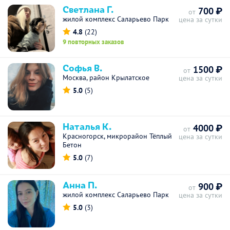
Светлана Г.
700 ₽
от
жилой комплекс Саларьево Парк
цена за сутки
4.8
(22)
9 повторных заказов
Софья В.
1500 ₽
от
Москва, район Крылатское
цена за сутки
5.0
(5)
Наталья К.
4000 ₽
от
Красногорск, микрорайон Тёплый
цена за сутки
Бетон
5.0
(7)
Анна П.
900 ₽
от
жилой комплекс Саларьево Парк
цена за сутки
5.0
(3)