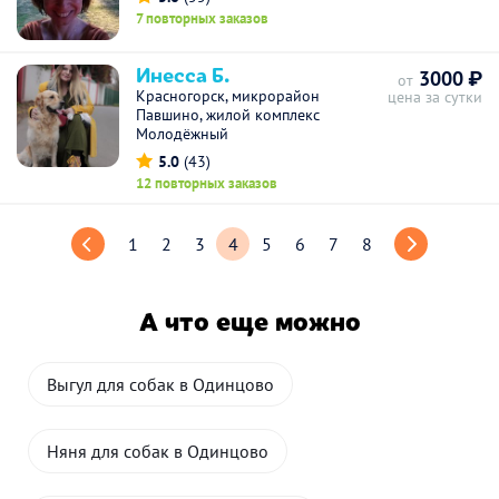
7 повторных заказов
Инесса Б.
3000 ₽
от
Красногорск, микрорайон
цена за сутки
Павшино, жилой комплекс
Молодёжный
5.0
(43)
12 повторных заказов
1
2
3
4
5
6
7
8
А что еще можно
Выгул для собак в Одинцово
Няня для собак в Одинцово