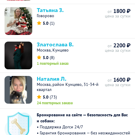
Татьяна З.
1800 ₽
от
Говорово
цена за сутки
5.0
(1)
Златослава В.
2200 ₽
от
Москва, Кунцево
цена за сутки
5.0
(8)
1 повторный заказ
Наталия Л.
1600 ₽
от
Москва, район Кунцево, 31-34-й
цена за сутки
квартал
5.0
(73)
24 повторных заказа
Бронирование на сайте — безопасность для Вас
и собаки:
• Поддержка Догси 24/7
• Гарантия бронирования — без неожиданностей