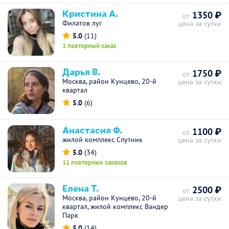
Кристина А.
1350 ₽
от
Филатов луг
цена за сутки
5.0
(11)
1 повторный заказ
Дарья В.
1750 ₽
от
Москва, район Кунцево, 20-й
цена за сутки
квартал
5.0
(6)
Анастасия Ф.
1100 ₽
от
жилой комплекс Спутник
цена за сутки
5.0
(34)
11 повторных заказов
Елена Т.
2500 ₽
от
Москва, район Кунцево, 20-й
цена за сутки
квартал, жилой комплекс Вандер
Парк
5.0
(14)