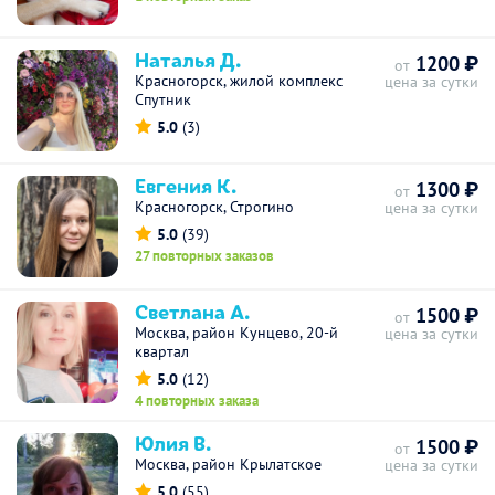
Наталья Д.
1200 ₽
от
Красногорск, жилой комплекс
цена за сутки
Спутник
5.0
(3)
Евгения К.
1300 ₽
от
Красногорск, Строгино
цена за сутки
5.0
(39)
27 повторных заказов
Светлана А.
1500 ₽
от
Москва, район Кунцево, 20-й
цена за сутки
квартал
5.0
(12)
4 повторных заказа
Юлия В.
1500 ₽
от
Москва, район Крылатское
цена за сутки
5.0
(55)