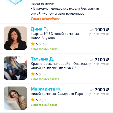
перед вылетом
• В каждую передержку входит бесплатная
онлайн-консультация ветеринара
Узнать подробнее
Дина П.
1000 ₽
от
квартал № 37, жилой комплекс
цена за сутки
Новое Внуково
5.0
(3)
1 повторный заказ
Татьяна Д.
2100 ₽
от
Красногорск, микрорайон Опалиха,
цена за сутки
жилой комплекс Опалиха О3
5.0
(5)
2 повторных заказа
Маргарита Ф.
2000 ₽
от
жилой комплекс Саларьево Парк
цена за сутки
5.0
(9)
1 повторный заказ