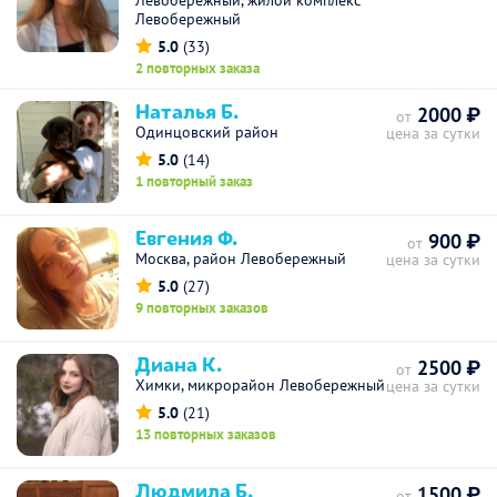
Левобережный, жилой комплекс
Левобережный
5.0
(33)
2 повторных заказа
Наталья Б.
2000 ₽
от
Одинцовский район
цена за сутки
5.0
(14)
1 повторный заказ
Евгения Ф.
900 ₽
от
Москва, район Левобережный
цена за сутки
5.0
(27)
9 повторных заказов
Диана К.
2500 ₽
от
Химки, микрорайон Левобережный
цена за сутки
5.0
(21)
13 повторных заказов
Людмила Б.
1500 ₽
от