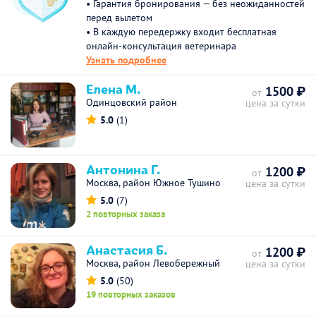
• Гарантия бронирования — без неожиданностей
перед вылетом
• В каждую передержку входит бесплатная
онлайн-консультация ветеринара
Узнать подробнее
Елена М.
1500 ₽
от
Одинцовский район
цена за сутки
5.0
(1)
Антонина Г.
1200 ₽
от
Москва, район Южное Тушино
цена за сутки
5.0
(7)
2 повторных заказа
Анастасия Б.
1200 ₽
от
Москва, район Левобережный
цена за сутки
5.0
(50)
19 повторных заказов