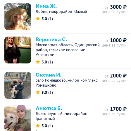
Инна Ж.
3000 ₽
от
Лобня, микрорайон Южный
цена за сутки
5.0
(1)
Вероника С.
1000 ₽
от
Московская область, Одинцовский
цена за сутки
район, сельское поселение
Успенское
5.0
(1)
Оксана И.
2000 ₽
от
село Ромашково, жилой комплекс
цена за сутки
Ромашково
5.0
(1)
Анютка Б.
1700 ₽
от
Долгопрудный, микрорайон
цена за сутки
Гранитный
5.0
(4)