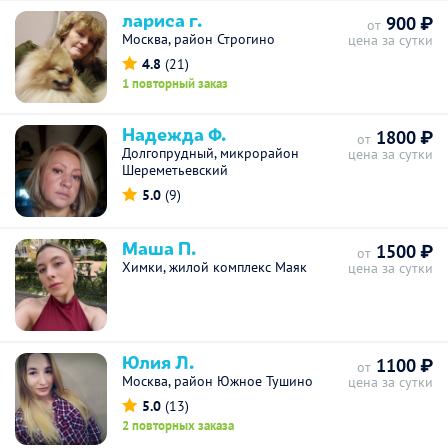
лариса г.
900 ₽
от
Москва, район Строгино
цена за сутки
4.8
(21)
1 повторный заказ
Надежда Ф.
1800 ₽
от
Долгопрудный, микрорайон
цена за сутки
Шереметьевский
5.0
(9)
Маша П.
1500 ₽
от
Химки, жилой комплекс Маяк
цена за сутки
Юлия Л.
1100 ₽
от
Москва, район Южное Тушино
цена за сутки
5.0
(13)
2 повторных заказа