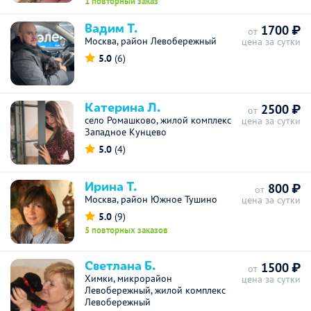
1 повторный заказ
Вадим Т.
1700 ₽
от
Москва, район Левобережный
цена за сутки
5.0
(6)
Катерина Л.
2500 ₽
от
село Ромашково, жилой комплекс
цена за сутки
Западное Кунцево
5.0
(4)
Ирина Т.
800 ₽
от
Москва, район Южное Тушино
цена за сутки
5.0
(9)
5 повторных заказов
Светлана Б.
1500 ₽
от
Химки, микрорайон
цена за сутки
Левобережный, жилой комплекс
Левобережный