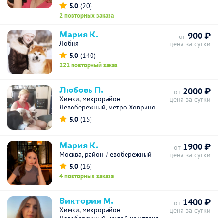
5.0
(20)
2 повторных заказа
Мария К.
900 ₽
от
Лобня
цена за сутки
5.0
(140)
221 повторный заказ
Любовь П.
2000 ₽
от
Химки, микрорайон
цена за сутки
Левобережный, метро Ховрино
5.0
(15)
Мария К.
1900 ₽
от
Москва, район Левобережный
цена за сутки
5.0
(16)
4 повторных заказа
Виктория М.
1400 ₽
от
Химки, микрорайон
цена за сутки