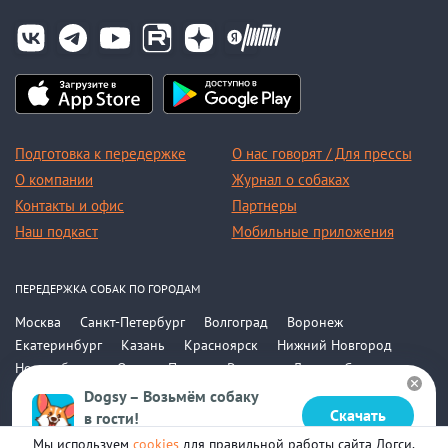
Подготовка к передержке
О нас говорят / Для прессы
О компании
Журнал о собаках
Контакты и офис
Партнеры
Наш подкаст
Мобильные приложения
ПЕРЕДЕРЖКА СОБАК ПО ГОРОДАМ
Москва
Санкт-Петербург
Волгоград
Воронеж
Екатеринбург
Казань
Красноярск
Нижний Новгород
Новосибирск
Омск
Пермь
Ростов-на-Дону
Самара
Саратов
Уфа
Челябинск
Все города
Dogsy – Возьмём собаку
Скачать
в гости!
© 2015-2026, ООО «Догси»
Бесплатно в Google Play
Мы используем
cookies
для правильной работы сайта Догси.
Политика конфиденциальности