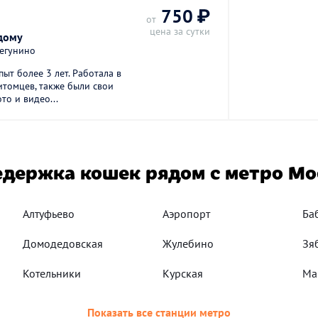
750 ₽
от
цена за сутки
дому
Дегунино
ыт более 3 лет. Работала в
итомцев, также были свои
то и видео...
держка кошек рядом с метро М
Алтуфьево
Аэропорт
Ба
Домодедовская
Жулебино
Зя
Котельники
Курская
Ма
Показать все станции метро