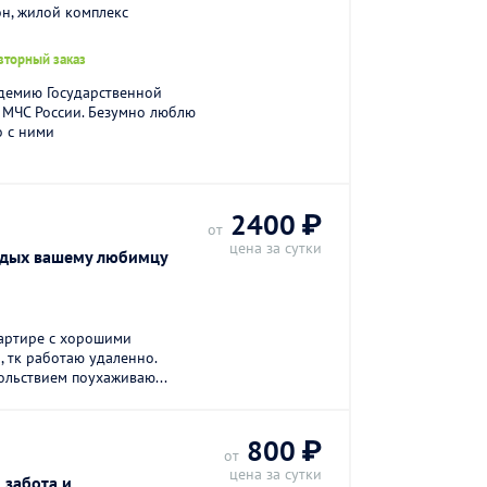
н, жилой комплекс
вторный заказ
адемию Государственной
МЧС России. Безумно люблю
о с ними
2400 ₽
от
цена за сутки
тдых вашему любимцу
артире с хорошими
, тк работаю удаленно.
льствием поухаживаю...
800 ₽
от
цена за сутки
 забота и