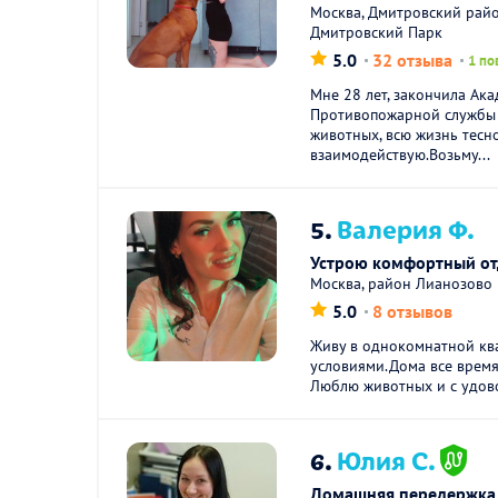
Москва, Дмитровский райо
Дмитровский Парк
5.0
32 отзыва
1 по
Мне 28 лет, закончила Ак
Противопожарной службы 
животных, всю жизнь тесн
взаимодействую.Возьму...
5.
Валерия Ф.
Устрою комфортный о
Москва, район Лианозово
5.0
8 отзывов
Живу в однокомнатной кв
условиями.Дома все время
Люблю животных и с удово
6.
Юлия С.
Домашняя передержка,