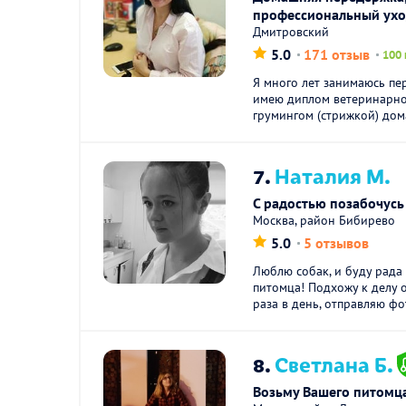
профессиональный ухо
Дмитровский
5.0
171 отзыв
100 
Я много лет занимаюсь п
имею диплом ветеринарног
грумингом (стрижкой) дом
7.
Наталия М.
С радостью позабочусь
Москва, район Бибирево
5.0
5 отзывов
Люблю собак, и буду рада
питомца! Подхожу к делу 
раза в день, отправляю фот
8.
Светлана Б.
Возьму Вашего питомца