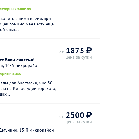
овторных заказов
водить с ними время, при
омцев помимо меня есть ещё
й опыт...
1875 ₽
от
цена за сутки
 собаки счастье!
он, 14-й микрорайон
торный заказ
Мальцева Анастасия, мне 30
таю на Киностудии горького,
их...
2500 ₽
от
цена за сутки
Дегунино, 15-й микрорайон