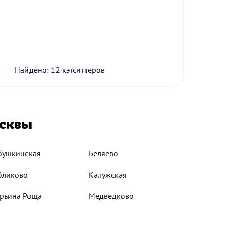
Найдено: 12 кэтситтеров
осквы
бушкинская
Беляево
бликово
Калужская
рьина Роща
Медведково