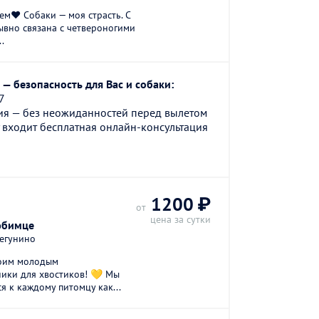
ем❤️ Собаки — моя страсть. С
ывно связана с четвероногими
.
— безопасность для Вас и собаки:
7
ия — без неожиданностей перед вылетом
 входит бесплатная онлайн-консультация
1200 ₽
от
цена за сутки
юбимце
Дегунино
моим молодым
ики для хвостиков! 💛 Мы
я к каждому питомцу как...