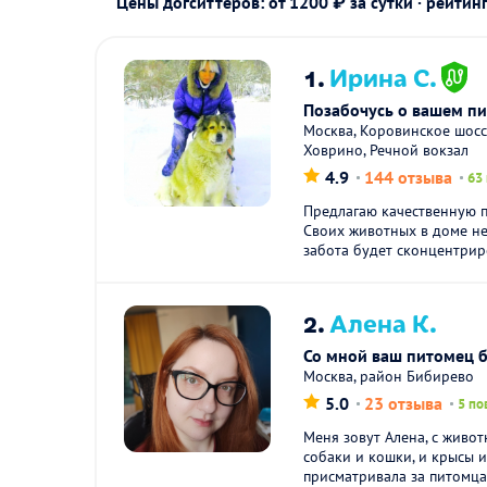
Цены догситтеров: от 1200 ₽ за сутки · рейтин
1.
Ирина С.
Позабочусь о вашем п
Москва, Коровинское шоссе
Ховрино, Речной вокзал
4.9
144 отзыва
63
Предлагаю качественную 
Своих животных в доме не
забота будет сконцентриро
2.
Алена К.
Со мной ваш питомец б
Москва, район Бибирево
5.0
23 отзыва
5 по
Меня зовут Алена, с живо
собаки и кошки, и крысы и
присматривала за питомца