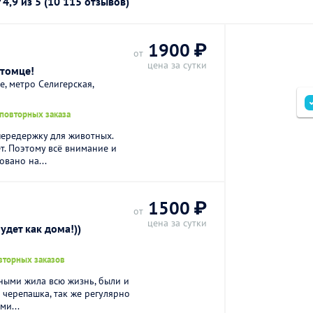
г
4,9
из 5 (10 115 отзывов)
1900 ₽
от
цена за сутки
итомце!
, метро Селигерская,
 повторных заказа
передержку для животных.
т. Поэтому всё внимание и
вано на...
1500 ₽
от
цена за сутки
удет как дома!))
вторных заказов
тными жила всю жизнь, были и
 черепашка, так же регулярно
ми...