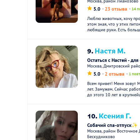
Москва, район Лианозово
5.0
23 отзыва
14 п
Люблю животных, хочу про
этом зная, что у этих пит
любящие руки. Есть большо
9.
Настя М.
Остаться с Настей - для
Москва, Дмитровский рай
5.0
2 отзыва
1 пов
Всем привет! Меня зовут 
лет. Замужем. Сейчас рабо
до этого 10 лет в крупнейш
10.
Ксения Г.
Собачий спа-отпуск✨
Москва, район Восточное 
Бескудниково