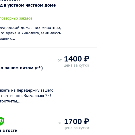
д в уютном частном доме
повторных заказов
ередержкой домашних животных,
о врача и кинолога, занимаюсь
ашних...
1400 ₽
от
цена за сутки
 о вашем питомце!:)
 взять на передержку вашего
ответсвенно. Выгуливаю 2-3
оотчеты,...
1700 ₽
от
цена за сутки
 в гости