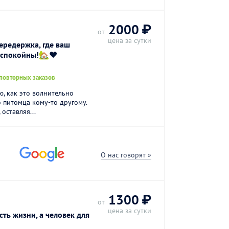
2000 ₽
от
цена за сутки
ередержка, где ваш
ы спокойны!🏡❤️
 повторных заказов
ю, как это волнительно
 питомца кому-то другому.
оставляя...
О нас говорят »
1300 ₽
от
цена за сутки
сть жизни, а человек для