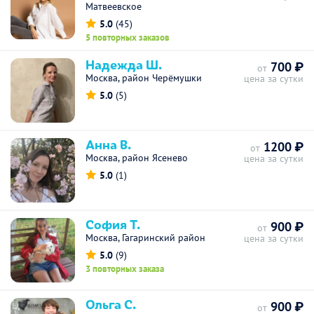
Матвеевское
5.0
(45)
5 повторных заказов
Надежда Ш.
700 ₽
от
Москва, район Черёмушки
цена за сутки
5.0
(5)
Анна В.
1200 ₽
от
Москва, район Ясенево
цена за сутки
5.0
(1)
София Т.
900 ₽
от
Москва, Гагаринский район
цена за сутки
5.0
(9)
3 повторных заказа
Ольга С.
900 ₽
от