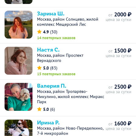
Зарина Ш.
2000 ₽
от
Москва, район Солнцево, жилой
цена за сутки
комплекс Мещерский Лес
4.9
(30)
14 повторных заказов
Настя С.
1500 ₽
от
Москва, район Проспект
цена за сутки
Вернадского
5.0
(83)
15 повторных заказов
Валерия П.
2500 ₽
от
Москва, район Тропарёво-
цена за сутки
Никулино, жилой комплекс Миракс
Парк
5.0
(6)
Ирина Р.
1600 ₽
от
Москва, район Ново-Переделкино,
цена за сутки
7-й микрорайон