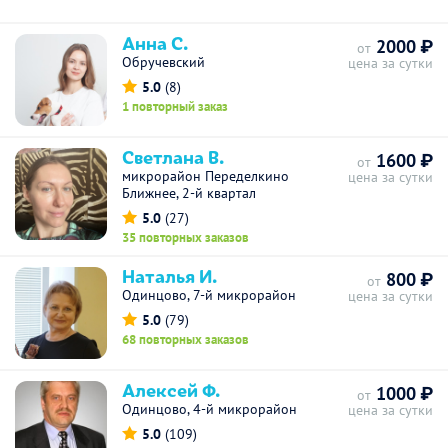
Анна С.
2000 ₽
от
Обручевский
цена за сутки
5.0
(8)
1 повторный заказ
Светлана В.
1600 ₽
от
микрорайон Переделкино
цена за сутки
Ближнее, 2-й квартал
5.0
(27)
35 повторных заказов
Наталья И.
800 ₽
от
Одинцово, 7-й микрорайон
цена за сутки
5.0
(79)
68 повторных заказов
Алексей Ф.
1000 ₽
от
Одинцово, 4-й микрорайон
цена за сутки
5.0
(109)