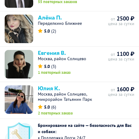
55 повторных заказов
Алёна П.
2500 ₽
от
Переделкино Ближнее
цена за сутки
5.0
(2)
Евгения В.
1100 ₽
от
Москва, район Солнцево
цена за сутки
5.0
(3)
1 повторный заказ
Юлия К.
1600 ₽
от
Москва, район Солнцево,
цена за сутки
микрорайон Татьянин Парк
5.0
(6)
2 повторных заказа
Бронирование на сайте — безопасность для Вас
и собаки:
• Поддержка Догси 24/7