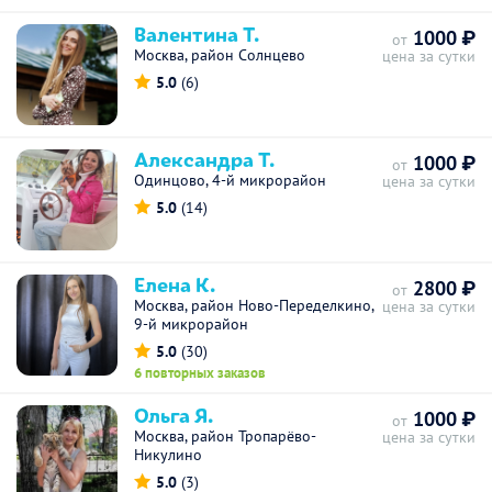
Валентина Т.
1000 ₽
от
Москва, район Солнцево
цена за сутки
5.0
(6)
Александра Т.
1000 ₽
от
Одинцово, 4-й микрорайон
цена за сутки
5.0
(14)
Елена К.
2800 ₽
от
Москва, район Ново-Переделкино,
цена за сутки
9-й микрорайон
5.0
(30)
6 повторных заказов
Ольга Я.
1000 ₽
от
Москва, район Тропарёво-
цена за сутки
Никулино
5.0
(3)