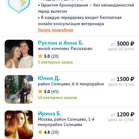
• Гарантия бронирования — без неожиданностей
перед вылетом
• В каждую передержку входит бесплатная
онлайн-консультация ветеринара
Узнать подробнее
Руслан и Анна Б.
3000 ₽
от
жилой комплекс Рассказово
цена за сутки
5.0
(20)
3 повторных заказа
Юлия Д.
1500 ₽
от
район Солнцево, 6-й микрорайон
цена за сутки
5.0
(45)
10 повторных заказов
Ирина Б.
1200 ₽
от
Москва, район Солнцево, 1-й
цена за сутки
микрорайон Солнцева
4.8
(20)