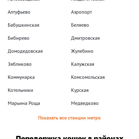
Алтуфьево
Аэропорт
Бабушкинская
Беляево
Бибирево
Дмитровская
Домодедовская
Жулебино
Зябликово
Калужская
Коммунарка
Комсомольская
Котельники
Курская
Марьина Роща
Медведково
Показать все станции метро
Передержка кошек в районах