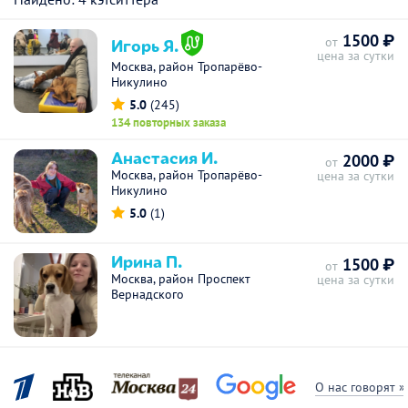
1500 ₽
Игорь Я.
от
цена за сутки
Москва, район Тропарёво-
Никулино
5.0
(245)
134 повторных заказа
Анастасия И.
2000 ₽
от
Москва, район Тропарёво-
цена за сутки
Никулино
5.0
(1)
Ирина П.
1500 ₽
от
Москва, район Проспект
цена за сутки
Вернадского
О нас говорят »