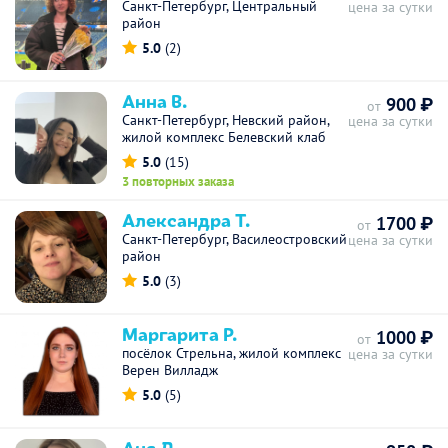
Санкт-Петербург, Центральный
цена за сутки
район
5.0
(2)
Анна В.
900 ₽
от
Санкт-Петербург, Невский район,
цена за сутки
жилой комплекс Белевский клаб
5.0
(15)
3 повторных заказа
Александра Т.
1700 ₽
от
Санкт-Петербург, Василеостровский
цена за сутки
район
5.0
(3)
Маргарита Р.
1000 ₽
от
посёлок Стрельна, жилой комплекс
цена за сутки
Верен Вилладж
5.0
(5)
Аня Л.