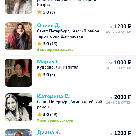
Квартал
5.0
(6)
Олеся Д.
1200 ₽
от
Санкт-Петербург, Невский район,
цена за сутки
территория Щемиловка
5.0
(18)
6 повторных заказов
Мария Г.
1000 ₽
от
Кудрово, ЖК Капитал
цена за сутки
5.0
(5)
Катерина С.
2000 ₽
от
Санкт-Петербург, Адмиралтейский
цена за сутки
район
5.0
(49)
7 повторных заказов
Диана К.
1200 ₽
от