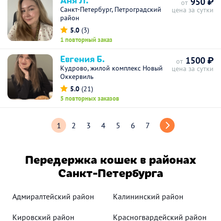
950 ₽
от
Санкт-Петербург, Петроградский
цена за сутки
район
5.0
(3)
1 повторный заказ
Евгения Б.
1500 ₽
от
Кудрово, жилой комплекс Новый
цена за сутки
Оккервиль
5.0
(21)
5 повторных заказов
1
2
3
4
5
6
7
Передержка кошек в районах
Санкт-Петербурга
Адмиралтейский район
Калининский район
Кировский район
Красногвардейский район