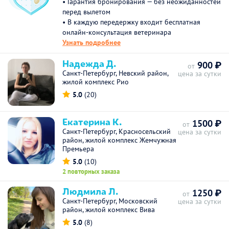
• Гарантия бронирования — без неожиданностей
перед вылетом
• В каждую передержку входит бесплатная
онлайн-консультация ветеринара
Узнать подробнее
Надежда Д.
900 ₽
от
Санкт-Петербург, Невский район,
цена за сутки
жилой комплекс Рио
5.0
(20)
Екатерина К.
1500 ₽
от
Санкт-Петербург, Красносельский
цена за сутки
район, жилой комплекс Жемчужная
Премьера
5.0
(10)
2 повторных заказа
Людмила Л.
1250 ₽
от
Санкт-Петербург, Московский
цена за сутки
район, жилой комплекс Вива
5.0
(8)