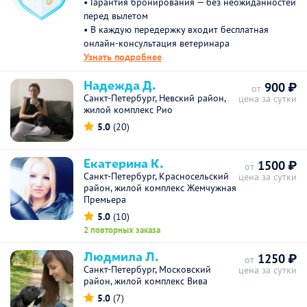
• Гарантия бронирования — без неожиданностей
перед вылетом
• В каждую передержку входит бесплатная
онлайн-консультация ветеринара
Узнать подробнее
Надежда Д.
900 ₽
от
Санкт-Петербург, Невский район,
цена за сутки
жилой комплекс Рио
5.0
(20)
Екатерина К.
1500 ₽
от
Санкт-Петербург, Красносельский
цена за сутки
район, жилой комплекс Жемчужная
Премьера
5.0
(10)
2 повторных заказа
Людмила Л.
1250 ₽
от
Санкт-Петербург, Московский
цена за сутки
район, жилой комплекс Вива
5.0
(7)