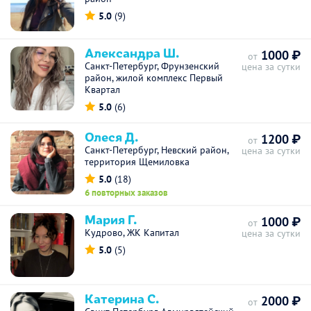
5.0
(9)
Александра Ш.
1000 ₽
от
Санкт-Петербург, Фрунзенский
цена за сутки
район, жилой комплекс Первый
Квартал
5.0
(6)
Олеся Д.
1200 ₽
от
Санкт-Петербург, Невский район,
цена за сутки
территория Щемиловка
5.0
(18)
6 повторных заказов
Мария Г.
1000 ₽
от
Кудрово, ЖК Капитал
цена за сутки
5.0
(5)
Катерина С.
2000 ₽
от