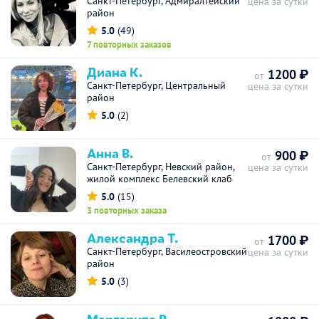
Санкт-Петербург, Адмиралтейский
цена за сутки
район
5.0
(49)
7 повторных заказов
Диана К.
1200 ₽
от
Санкт-Петербург, Центральный
цена за сутки
район
5.0
(2)
Анна В.
900 ₽
от
Санкт-Петербург, Невский район,
цена за сутки
жилой комплекс Белевский клаб
5.0
(15)
3 повторных заказа
Александра Т.
1700 ₽
от
Санкт-Петербург, Василеостровский
цена за сутки
район
5.0
(3)
Маргарита Р.