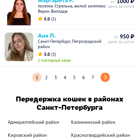
1000 ₽
от
посёлок Стрельна, жилой комплекс
цена за сутки
Верен Вилладж
5.0
(5)
Аня Л.
950 ₽
от
Санкт-Петербург, Петроградский
цена за сутки
район
5.0
(3)
1 повторный заказ
1
2
3
4
5
6
7
Передержка кошек в районах
Санкт-Петербурга
Адмиралтейский район
Калининский район
Кировский район
Красногвардейский район