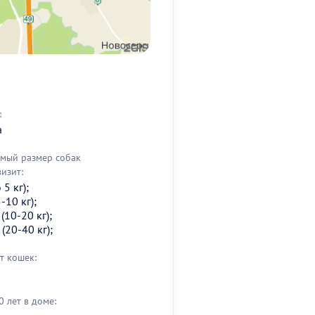
:
а
мый размер собак
визит:
5 кг);
-10 кг);
(10-20 кг);
(20-40 кг);
т кошек:
0 лет в доме: