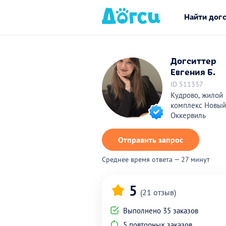
Найти дог
Догситтер
Евгения Б.
ID 511337
Кудрово, жилой
комплекс Новый
Оккервиль
Отправить запрос
Среднее время ответа — 27 минут
5
(21 отзыв)
Выполнено 35 заказов
5 повторных заказов