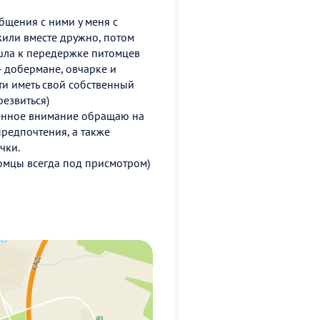
бщения с ними у меня с
 жили вместе дружно, потом
ишла к передержке питомцев
- добермане, овчарке и
ти иметь свой собственный
резвиться)
енное внимание обращаю на
редпочтения, а также
чки.
омцы всегда под присмотром)