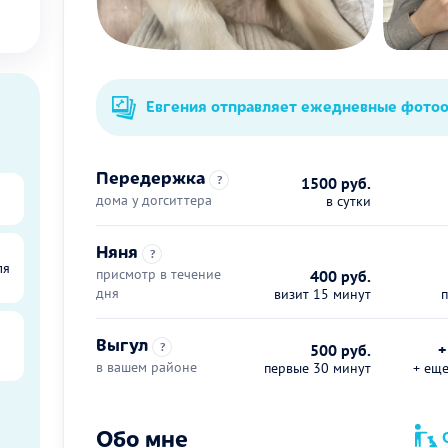
Евгения отправляет ежедневные фото
Передержка
?
1500 руб.
дома у догситтера
в сутки
Няня
?
ля
присмотр в течение
400 руб.
дня
визит 15 минут
Выгул
?
500 руб.
+
в вашем районе
первые 30 минут
+ ещ
ы
Обо мне
О