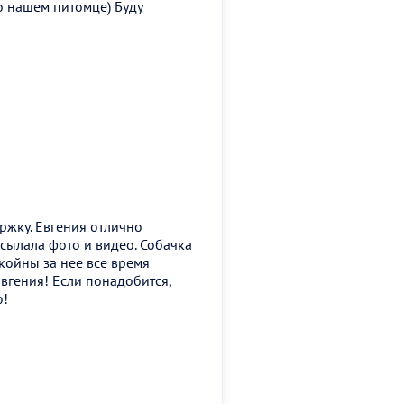
о нашем питомце) Буду
ржку. Евгения отлично
сылала фото и видео. Собачка
койны за нее все время
вгения! Если понадобится,
ю!