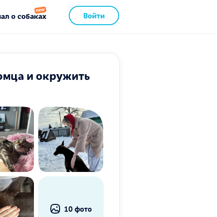
Войти
ал о собаках
омца и окружить
10 фото