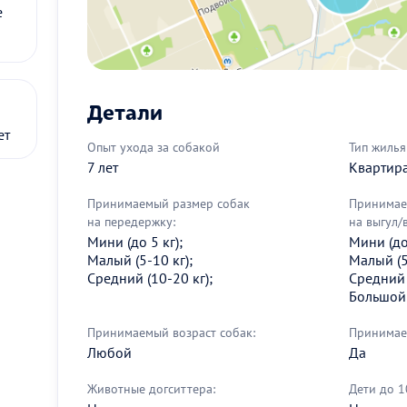
е
Детали
ет
Опыт ухода за собакой
Тип жилья
7 лет
Квартир
Принимаемый размер собак
Принимае
на передержку:
на выгул/
Мини (до 5 кг);
Мини (до 
Малый (5-10 кг);
Малый (5
Средний (10-20 кг);
Средний 
Большой 
Принимаемый возраст собак:
Принимае
Любой
Да
Животные догситтера:
Дети до 1