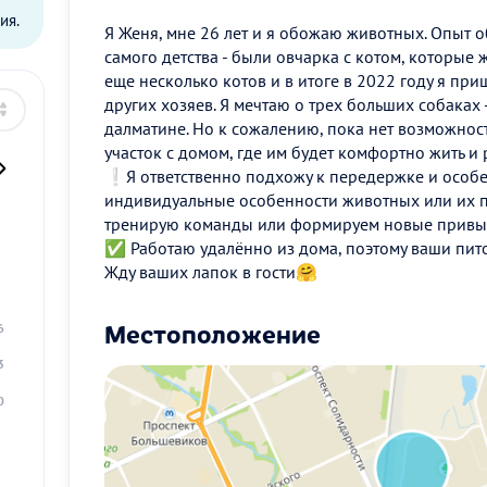
ия.
Я Женя, мне 26 лет и я обожаю животных. Опыт о
самого детства - были овчарка с котом, которые
еще несколько котов и в итоге в 2022 году я пр
других хозяев. Я мечтаю о трех больших собаках 
далматине. Но к сожалению, пока нет возможнос
участок с домом, где им будет комфортно жить и 
❕Я ответственно подхожу к передержке и особ
индивидуальные особенности животных или их п
тренирую команды или формируем новые привы
✅ Работаю удалённо из дома, поэтому ваши пит
2
Жду ваших лапок в гости🤗
9
Местоположение
6
3
0