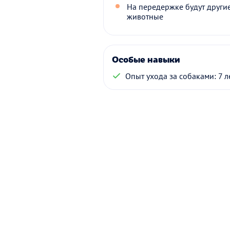
На передержке будут други
животные
Особые навыки
Опыт ухода за собаками: 7 л