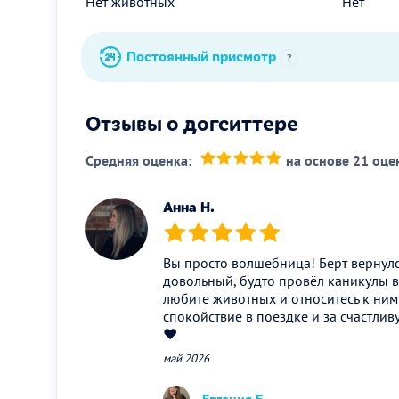
Нет животных
Нет
Постоянный присмотр
?
Отзывы о догситтере
Средняя оценка:
на основе 21 оце
(*)
(*)
(*)
(*)
(*)
Анна Н.
(*)
(*)
(*)
(*)
(*)
Вы просто волшебница! Берт вернулс
довольный, будто провёл каникулы в
любите животных и относитесь к ним
спокойствие в поездке и за счастлив
❤️
май 2026