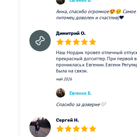
Евгения Б.
Анна, спасибо огромное😍🥹 Самое ц
питомец доволен и счастлив)❤️
Димитрий О.
(*)
(*)
(*)
(*)
(*)
Наш Нордик провел отличный отпуск 
прекрасный догситтер. При первой в
прониклась к Евгении. Евгени Регуля
была на связи.
май 2026
Евгения Б.
Спасибо за доверие🤍
Сергей Н.
(*)
(*)
(*)
(*)
(*)