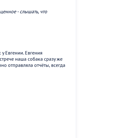
енное - слышать, что
у Евгении. Евгения
стрече наша собака сразу же
рно отправляла отчёты, всегда