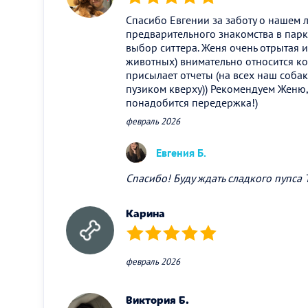
(*)
(*)
(*)
(*)
(*)
Спасибо Евгении за заботу о нашем 
предварительного знакомства в парк
выбор ситтера. Женя очень отрытая и
животных) внимательно относится ко
присылает отчеты (на всех наш собак
пузиком кверху)) Рекомендуем Женю,
понадобится передержка!)
февраль 2026
Евгения Б.
Спасибо! Буду ждать сладкого пупса
Карина
(*)
(*)
(*)
(*)
(*)
февраль 2026
Виктория Б.