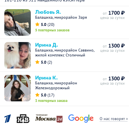
Любовь Я.
1700 ₽
от
Балашиха, микрорайон Заря
цена за сутки
5.0
(20)
5 повторных заказов
Ирина Д.
1300 ₽
от
Балашиха, микрорайон Саввино,
цена за сутки
жилой комплекс Столичный
5.0
(2)
Ирина К.
1300 ₽
от
Балашиха, микрорайон
цена за сутки
Железнодорожный
5.0
(17)
3 повторных заказа
О нас говорят »