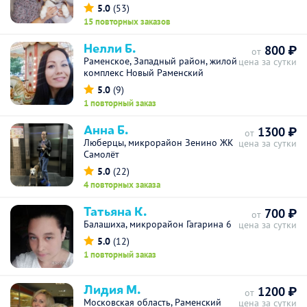
5.0
(53)
15 повторных заказов
Нелли Б.
800 ₽
от
Раменское, Западный район, жилой
цена за сутки
комплекс Новый Раменский
5.0
(9)
1 повторный заказ
Анна Б.
1300 ₽
от
Люберцы, микрорайон Зенино ЖК
цена за сутки
Самолёт
5.0
(22)
4 повторных заказа
Татьяна К.
700 ₽
от
Балашиха, микрорайон Гагарина 6
цена за сутки
5.0
(12)
1 повторный заказ
Лидия М.
1200 ₽
от
Московская область, Раменский
цена за сутки