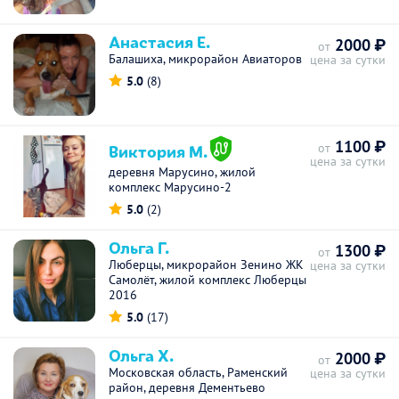
Анастасия Е.
2000 ₽
от
Балашиха, микрорайон Авиаторов
цена за сутки
5.0
(8)
1100 ₽
Виктория М.
от
цена за сутки
деревня Марусино, жилой
комплекс Марусино-2
5.0
(2)
Ольга Г.
1300 ₽
от
Люберцы, микрорайон Зенино ЖК
цена за сутки
Самолёт, жилой комплекс Люберцы
2016
5.0
(17)
Ольга Х.
2000 ₽
от
Московская область, Раменский
цена за сутки
район, деревня Дементьево