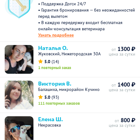
• Поддержка Догси 24/7
• Гарантия бронирования — без неожиданностей
перед вылетом
• В каждую передержку входит бесплатная
онлайн-консультация ветеринара
Узнать подробнее
Наталья О.
1300 ₽
от
Жуковский, Нижегородская 30А
цена за сутки
5.0
(14)
1 повторный заказ
Виктория В.
1400 ₽
от
Балашиха, микрорайон Кучино
цена за сутки
5.0
(93)
111 повторных заказов
Елена Ш.
800 ₽
от
Некрасовка
цена за сутки