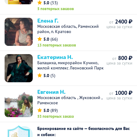
5.0
(33)
5 повторных заказов
Елена Г.
2400 ₽
от
Московская область, Раменский
цена за сутки
район, п. Кратово
5.0
(66)
13 повторных заказов
Екатерина Н.
800 ₽
от
Балашиха, микрорайон Кучино,
цена за сутки
жилой комплекс Леоновский Парк
5.0
(5)
Евгения Н.
1000 ₽
от
Московская область , Жуковский ,
цена за сутки
Раменское
5.0
(89)
53 повторных заказа
Бронирование на сайте — безопасность для Вас
и собаки: