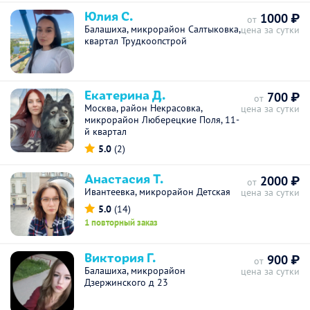
Юлия С.
1000 ₽
от
Балашиха, микрорайон Салтыковка,
цена за сутки
квартал Трудкоопстрой
Екатерина Д.
700 ₽
от
Москва, район Некрасовка,
цена за сутки
микрорайон Люберецкие Поля, 11-
й квартал
5.0
(2)
Анастасия Т.
2000 ₽
от
Ивантеевка, микрорайон Детская
цена за сутки
5.0
(14)
1 повторный заказ
Виктория Г.
900 ₽
от
Балашиха, микрорайон
цена за сутки
Дзержинского д 23