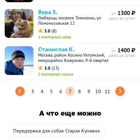
Вера З.
1300 ₽
от
Люберцы, поселок Томилино, ул
цена за сутки
Ломоносовская 12
5.0
(8)
1 повторный заказ
Станислав К.
1400 ₽
от
Москва, район Косино-Ухтомский,
цена за сутки
микрорайон Кожухово, 9-й квартал
5.0
(13)
3 повторных заказа
3
4
5
6
7
8
9
10
11
А что еще можно
Передержка для собак Старая Купавна