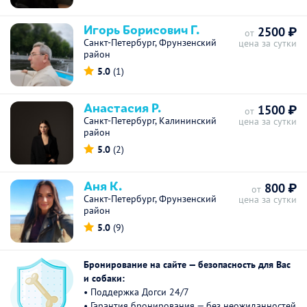
Игорь Борисович Г.
2500 ₽
от
Санкт-Петербург, Фрунзенский
цена за сутки
район
5.0
(1)
Анастасия Р.
1500 ₽
от
Санкт-Петербург, Калининский
цена за сутки
район
5.0
(2)
Аня К.
800 ₽
от
Санкт-Петербург, Фрунзенский
цена за сутки
район
5.0
(9)
Бронирование на сайте — безопасность для Вас
и собаки:
• Поддержка Догси 24/7
• Гарантия бронирования — без неожиданностей