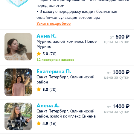
перед вылетом
• В каждую передержку входит бесплатная
онлайн-консультация ветеринара
Узнать подробнее
Анна К.
600 ₽
от
Мурино, жилой комплекс Новое
цена за сутки
Мурино
5.0
(70)
12 повторных заказов
Екатерина П.
1000 ₽
от
Санкт-Петербург, Калининский
цена за сутки
район
5.0
(20)
Алена А.
1400 ₽
от
Санкт-Петербург, Калининский
цена за сутки
район, жилой комплекс Синема
4.9
(16)