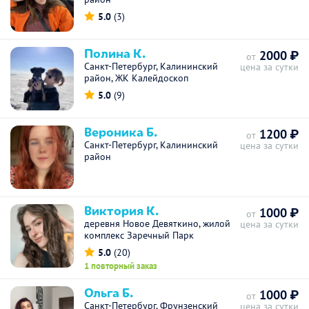
5.0
(3)
Полина К.
2000 ₽
от
Санкт-Петербург, Калининский
цена за сутки
район, ЖК Калейдоскоп
5.0
(9)
Вероника Б.
1200 ₽
от
Санкт-Петербург, Калининский
цена за сутки
район
Виктория К.
1000 ₽
от
деревня Новое Девяткино, жилой
цена за сутки
комплекс Заречный Парк
5.0
(20)
1 повторный заказ
Ольга Б.
1000 ₽
от
Санкт-Петербург, Фрунзенский
цена за сутки