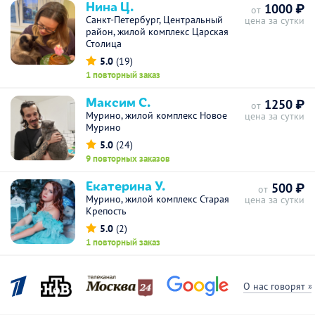
Нина Ц.
1000 ₽
от
Санкт-Петербург, Центральный
цена за сутки
район, жилой комплекс Царская
Столица
5.0
(19)
1 повторный заказ
Максим С.
1250 ₽
от
Мурино, жилой комплекс Новое
цена за сутки
Мурино
5.0
(24)
9 повторных заказов
Екатерина У.
500 ₽
от
Мурино, жилой комплекс Старая
цена за сутки
Крепость
5.0
(2)
1 повторный заказ
О нас говорят »