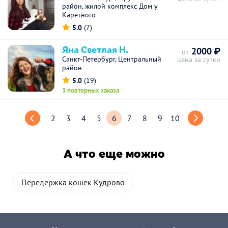
район, жилой комплекс Дом у
Каретного
5.0
(7)
Яна Светлая Н.
2000 ₽
от
Санкт-Петербург, Центральный
цена за сутки
район
5.0
(19)
3 повторных заказа
2
3
4
5
6
7
8
9
10
А что еще можно
Передержка кошек Кудрово