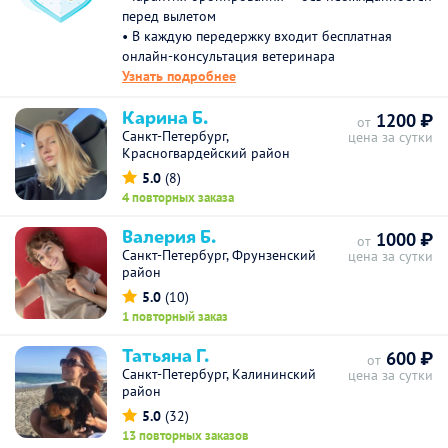
перед вылетом
• В каждую передержку входит бесплатная
онлайн-консультация ветеринара
Узнать подробнее
Карина Б.
1200 ₽
от
Санкт-Петербург,
цена за сутки
Красногвардейский район
5.0
(8)
4 повторных заказа
Валерия Б.
1000 ₽
от
Санкт-Петербург, Фрунзенский
цена за сутки
район
5.0
(10)
1 повторный заказ
Татьяна Г.
600 ₽
от
Санкт-Петербург, Калининский
цена за сутки
район
5.0
(32)
13 повторных заказов