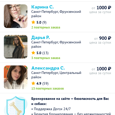
Карина С.
1000 ₽
от
Санкт-Петербург, Фрунзенский
цена за сутки
район
5.0
(9)
2 повторных заказа
Дарья Р.
900 ₽
от
Санкт-Петербург, Фрунзенский
цена за сутки
район
5.0
(13)
3 повторных заказа
Александра С.
1000 ₽
от
Санкт-Петербург, Центральный
цена за сутки
район
4.9
(59)
13 повторных заказов
Бронирование на сайте — безопасность для Вас
и собаки:
• Поддержка Догси 24/7
• Гарантия бронирования — без неожиданностей