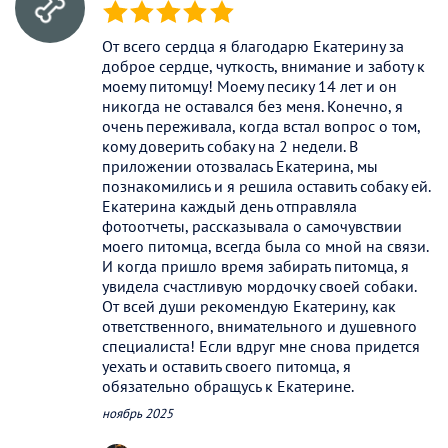
(*)
(*)
(*)
(*)
(*)
От всего сердца я благодарю Екатерину за
доброе сердце, чуткость, внимание и заботу к
моему питомцу! Моему песику 14 лет и он
никогда не оставался без меня. Конечно, я
очень переживала, когда встал вопрос о том,
кому доверить собаку на 2 недели. В
приложении отозвалась Екатерина, мы
познакомились и я решила оставить собаку ей.
Екатерина каждый день отправляла
фотоотчеты, рассказывала о самочувствии
моего питомца, всегда была со мной на связи.
И когда пришло время забирать питомца, я
увидела счастливую мордочку своей собаки.
От всей души рекомендую Екатерину, как
ответственного, внимательного и душевного
специалиста! Если вдруг мне снова придется
уехать и оставить своего питомца, я
обязательно обращусь к Екатерине.
ноябрь 2025